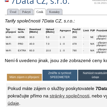
7Data CZ, s.r.o.
Aktualizován
11.04.2021
Úvod
Pokrytí
Ceník
Kontakty
Tarify společnosti 7Data CZ, s.r.o.:
Typ
Název
Download
Upload
Paušál
Agregace
Limit
FUP
Poznám
připojení
tarifu
[Mbit/s]
[Mbit/s]
[Kč]
- připoje
Wi-Fi
HOME
30.0
5.0
1 : 0
299
-
NE
připojen
- připoje
Wi-Fi
PRO
40.0
7.0
1 : 0
479
-
N/A
připojen
- připoje
Wi-Fi
EXTRA
60.0
10.0
1 : 0
790
-
N/A
připojen
Není-li uvedeno jinak, jsou zde zobrazené ceny
Změřte si rychlost:
Nahlásit neaktuáln
Mám zájem o připojení
SPEEDMETER
údaje
Pokud máte zájem o služby poskytovatele
7Data
pokračujte přímo na
stránky společnosti
, nebo v
údaje
.