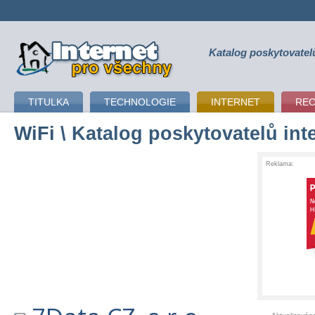
Katalog poskytovatel
připojení k internetu
TITULKA
TECHNOLOGIE
INTERNET
RE
WiFi
\ Katalog poskytovatelů int
Reklama: