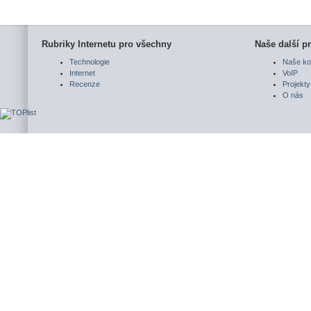
Rubriky Internetu pro všechny
Naše další pr
Technologie
Naše ko
Internet
VoIP
Recenze
Projekty
O nás