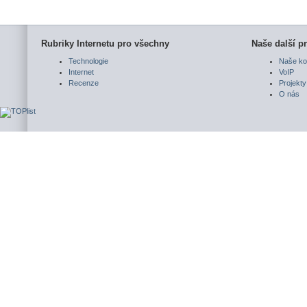
Rubriky Internetu pro všechny
Naše další pr
Technologie
Naše ko
Internet
VoIP
Recenze
Projekty
O nás