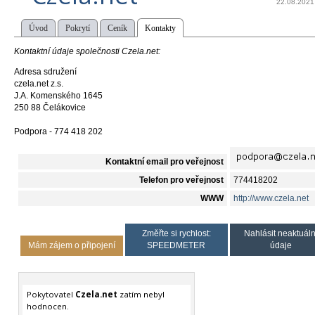
22.08.2021
Úvod
Pokrytí
Ceník
Kontakty
Kontaktní údaje společnosti Czela.net:
Adresa sdružení
czela.net z.s.
J.A. Komenského 1645
250 88 Čelákovice
Podpora - 774 418 202
Kontaktní email pro veřejnost
Telefon pro veřejnost
774418202
WWW
http://www.czela.net
Změřte si rychlost:
Nahlásit neaktuáln
Mám zájem o připojení
SPEEDMETER
údaje
Pokytovatel
Czela.net
zatím nebyl
hodnocen.