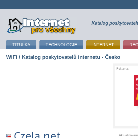
Katalog poskytovatel
připojení k internetu
TITULKA
TECHNOLOGIE
INTERNET
RE
WiFi
\ Katalog poskytovatelů internetu - Česko
Reklama:
Czela.net
Aktualizován