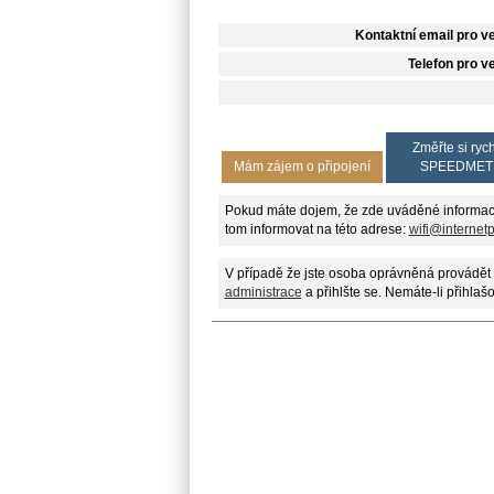
Kontaktní email pro v
Telefon pro v
Změřte si rych
Mám zájem o připojení
SPEEDMET
Pokud máte dojem, že zde uváděné informac
tom informovat na této adrese:
wifi@internet
V případě že jste osoba oprávněná provádět 
administrace
a přihlšte se. Nemáte-li přihlaš