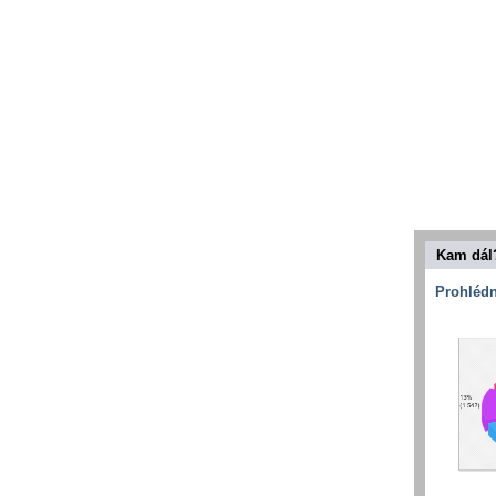
Kam dál
Prohlédn