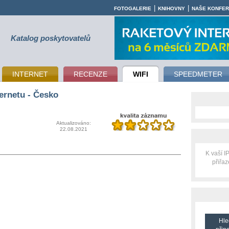
|
|
FOTOGALERIE
KNIHOVNY
NAŠE KONFE
Katalog poskytovatelů
INTERNET
RECENZE
WIFI
SPEEDMETER
ernetu - Česko
Aktualizováno:
22.08.2021
K vaší 
přiřa
Hle