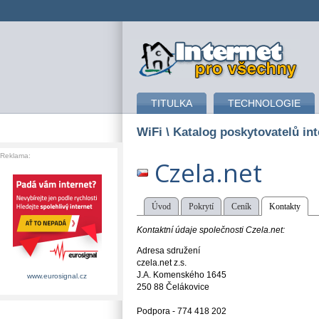
připojení k internetu
TITULKA
TECHNOLOGIE
WiFi
\ Katalog poskytovatelů int
Reklama:
Czela.net
Úvod
Pokrytí
Ceník
Kontakty
Kontaktní údaje společnosti Czela.net:
Adresa sdružení
czela.net z.s.
J.A. Komenského 1645
www.eurosignal.cz
250 88 Čelákovice
Podpora - 774 418 202