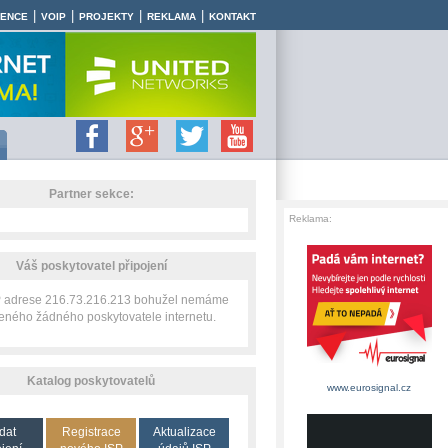
|
|
|
|
RENCE
VOIP
PROJEKTY
REKLAMA
KONTAKT
Partner sekce:
Reklama:
Váš poskytovatel připojení
IP adrese 216.73.216.213 bohužel nemáme
zeného žádného poskytovatele internetu.
Katalog poskytovatelů
www.eurosignal.cz
dat
Registrace
Aktualizace