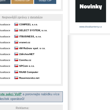
ojení
nového ISP
údajů ISP
Nejnovější zprávy z databáze
tualizace
COMFEEL s.r.o.
www.drzakanteny.cz
tualizace
SELECT SYSTEM, s.r.o.
tualizace
ITBUSINESS, s.r.o.
tualizace
vranet.cz
tualizace
4M Rožnov spol. s r.o.
tualizace
ZděchovNET
tualizace
Corelia.cz
tualizace
SPCom s.r.o.
tualizace
RAAB Computer
tualizace
Rousinovsko.net
ivte sekci VoIP
a porovnejte nabídku více
desítek operátorů!
Reklama: