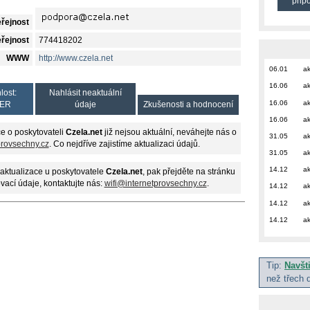
přip
eřejnost
eřejnost
774418202
WWW
http://www.czela.net
06.01
ak
16.06
ak
lost:
Nahlásit neaktuální
16.06
ak
ER
údaje
Zkušenosti a hodnocení
16.06
ak
e o poskytovateli
Czela.net
již nejsou aktuální, neváhejte nás o
31.05
ak
provsechny.cz
. Co nejdříve zajistíme aktualizaci údajů.
31.05
ak
14.12
ak
aktualizace u poskytovatele
Czela.net
, pak přejděte na stránku
ovací údaje, kontaktujte nás:
wifi@internetprovsechny.cz
.
14.12
ak
14.12
ak
14.12
ak
Tip:
Navšt
než třech 