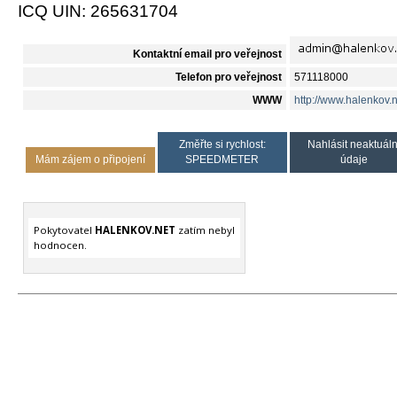
ICQ UIN: 265631704
Kontaktní email pro veřejnost
Telefon pro veřejnost
571118000
WWW
http://www.halenkov.n
Změřte si rychlost:
Nahlásit neaktuáln
Mám zájem o připojení
SPEEDMETER
údaje
Pokytovatel
HALENKOV.NET
zatím nebyl
hodnocen.