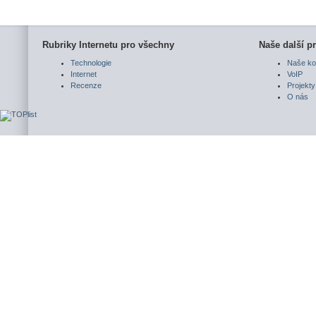
Rubriky Internetu pro všechny
Naše další pr
Technologie
Naše ko
Internet
VoIP
Recenze
Projekty
O nás