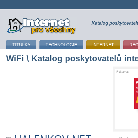
Katalog poskytovatel
připojení k internetu
TITULKA
TECHNOLOGIE
INTERNET
RE
WiFi
\ Katalog poskytovatelů int
Reklama: