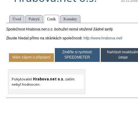
20.12.2008
Úvod
Pokrytí
Ceník
Kontakty
Společnost Hrabova.net o.s. bohužel nemá vložené žádné tarify.
Zkuste hledat přímo na stránkách společnosti:
http://www.hrabova.net/
Změřte si rychlost:
Nahlásit neaktuáln
Mám zájem o připojení
SPEEDMETER
údaje
Pokytovatel
Hrabova.net o.s.
zatím
nebyl hodnocen.