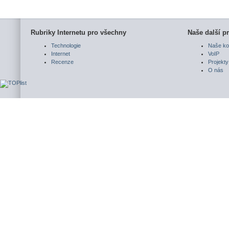
Rubriky Internetu pro všechny
Naše další pr
Technologie
Naše ko
Internet
VoIP
Recenze
Projekty
O nás