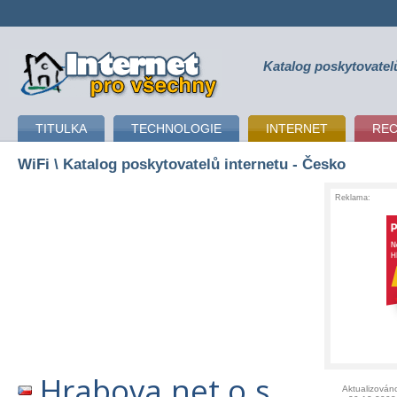
Katalog poskytovatel
připojení k internetu
TITULKA
TECHNOLOGIE
INTERNET
RE
WiFi
\ Katalog poskytovatelů internetu - Česko
Reklama:
Hrabova.net o.s.
Aktualizován