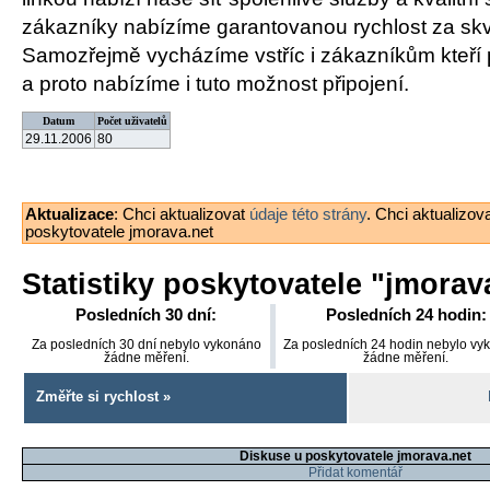
zákazníky nabízíme garantovanou rychlost za skv
Samozřejmě vycházíme vstříc i zákazníkům kteří pr
a proto nabízíme i tuto možnost připojení.
Datum
Počet uživatelů
29.11.2006
80
Aktualizace
: Chci aktualizovat
údaje této strány
. Chci aktualizov
poskytovatele jmorava.net
Statistiky poskytovatele "
jmorav
Posledních 30 dní:
Posledních 24 hodin:
Za posledních 30 dní nebylo vykonáno
Za posledních 24 hodin nebylo vy
žádne měření.
žádne měření.
Změřte si rychlost »
Diskuse u poskytovatele jmorava.net
Přidat komentář