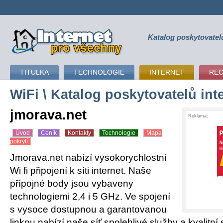
Katalog poskytovatel
připojení k internetu
TITULKA
TECHNOLOGIE
INTERNET
RE
WiFi
\ Katalog poskytovatelů int
jmorava.net
Reklama:
Úvod
Ceník
Kontakty
Technologie
Mapa
pokrytí
Jmorava.net nabízí vysokorychlostní
Wi fi připojení k síti internet. Naše
přípojné body jsou vybaveny
technologiemi 2,4 i 5 GHz. Ve spojení
s vysoce dostupnou a garantovanou
linkou nabízí naše síť spolehlivé služby a kvalitní