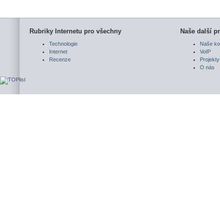
Rubriky Internetu pro všechny
Naše další pr
Technologie
Naše ko
Internet
VoIP
Recenze
Projekty
O nás