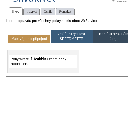
04.01.2017
Úvod
Pokrytí
Ceník
Kontakty
Internet opravdu pro všechny, pokryta celá obec Větřkovice.
Změřte si rychlost:
Nahlásit neaktuáln
Mám zájem o připojení
SPEEDMETER
údaje
Pokytovatel
SlivakNet
zatím nebyl
hodnocen.