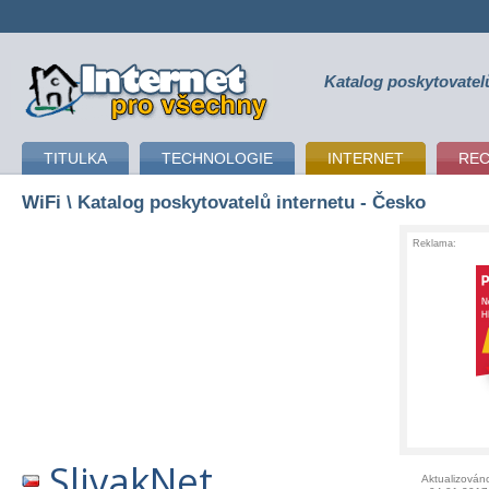
Katalog poskytovatel
připojení k internetu
TITULKA
TECHNOLOGIE
INTERNET
RE
WiFi
\ Katalog poskytovatelů internetu - Česko
Reklama:
SlivakNet
Aktualizován