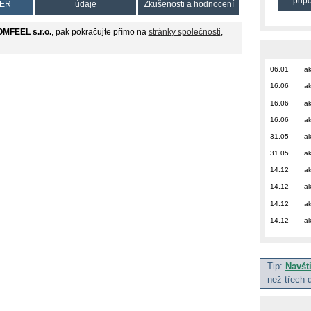
přip
ER
údaje
Zkušenosti a hodnocení
MFEEL s.r.o.
, pak pokračujte přímo na
stránky společnosti
,
06.01
ak
16.06
ak
16.06
ak
16.06
ak
31.05
ak
31.05
ak
14.12
ak
14.12
ak
14.12
ak
14.12
ak
Tip:
Navšt
než třech 