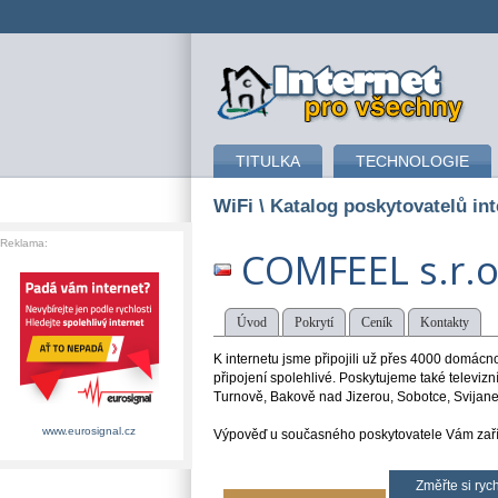
připojení k internetu
TITULKA
TECHNOLOGIE
WiFi
\ Katalog poskytovatelů int
Reklama:
COMFEEL s.r.o
Úvod
Pokrytí
Ceník
Kontakty
K internetu jsme připojili už přes 4000 domácn
připojení spolehlivé. Poskytujeme také televizn
Turnově, Bakově nad Jizerou, Sobotce, Svijane
www.eurosignal.cz
Výpověď u současného poskytovatele Vám zaří
Změřte si rych