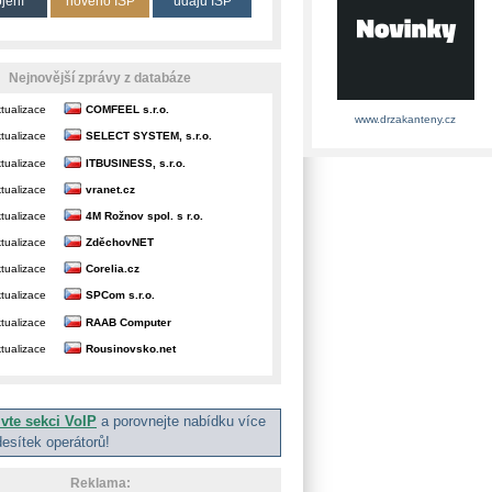
ojení
nového ISP
údajů ISP
Nejnovější zprávy z databáze
tualizace
COMFEEL s.r.o.
www.drzakanteny.cz
tualizace
SELECT SYSTEM, s.r.o.
tualizace
ITBUSINESS, s.r.o.
tualizace
vranet.cz
tualizace
4M Rožnov spol. s r.o.
tualizace
ZděchovNET
tualizace
Corelia.cz
tualizace
SPCom s.r.o.
tualizace
RAAB Computer
tualizace
Rousinovsko.net
ivte sekci VoIP
a porovnejte nabídku více
desítek operátorů!
Reklama: