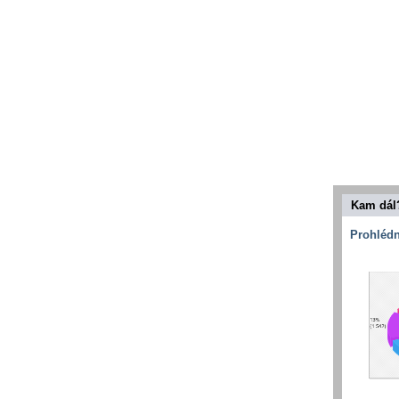
Kam dál
Prohlédn