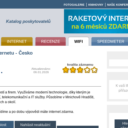
|
|
FOTOGALERIE
KNIHOVNY
NAŠE KONFE
Katalog poskytovatelů
INTERNET
RECENZE
WIFI
SPEEDMETER
ernetu - Česko
.
Aktualizováno:
06.01.2026
K vaší 
přiřa
ostí a firem. Využíváme moderní technologie, díky kterým je
í, telekomunikační a IT služby. Působíme v Mnichově Hradišti,
ch a okolí.
díme a po dobu výpovědi máte internet zdarma.
Hle
lost:
Nahlásit neaktuální