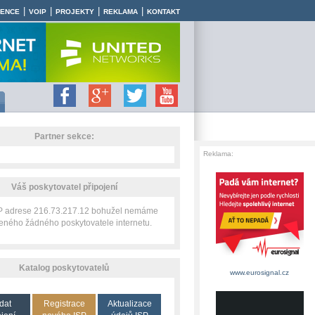
|
|
|
|
RENCE
VOIP
PROJEKTY
REKLAMA
KONTAKT
Partner sekce:
Reklama:
Váš poskytovatel připojení
IP adrese 216.73.217.12 bohužel nemáme
zeného žádného poskytovatele internetu.
Katalog poskytovatelů
www.eurosignal.cz
dat
Registrace
Aktualizace