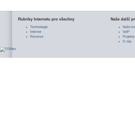
Rubriky Internetu pro všechny
Naše další pr
Technologie
Naše ko
Internet
VoIP
Recenze
Projekty
O nás