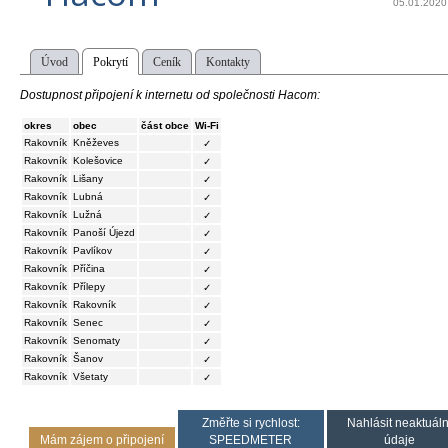
05.01.2020
Úvod
Pokrytí
Ceník
Kontakty
Dostupnost připojení k internetu od společnosti Hacom:
okres
obec
část obce
Wi-Fi
Rakovník
Kněževes
✓
Rakovník
Kolešovice
✓
Rakovník
Lišany
✓
Rakovník
Lubná
✓
Rakovník
Lužná
✓
Rakovník
Panoší Újezd
✓
Rakovník
Pavlíkov
✓
Rakovník
Příčina
✓
Rakovník
Přílepy
✓
Rakovník
Rakovník
✓
Rakovník
Senec
✓
Rakovník
Senomaty
✓
Rakovník
Šanov
✓
Rakovník
Všetaty
✓
Změřte si rychlost:
Nahlásit neaktuáln
Mám zájem o připojení
SPEEDMETER
údaje