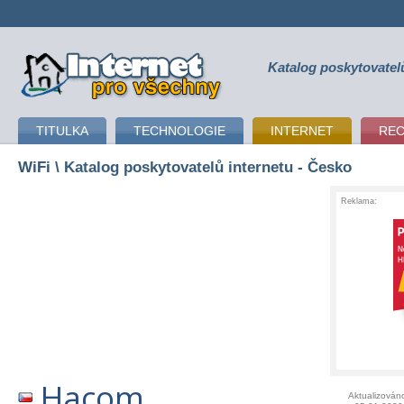
Katalog poskytovatel
připojení k internetu
TITULKA
TECHNOLOGIE
INTERNET
RE
WiFi
\ Katalog poskytovatelů internetu - Česko
Reklama:
Hacom
Aktualizován