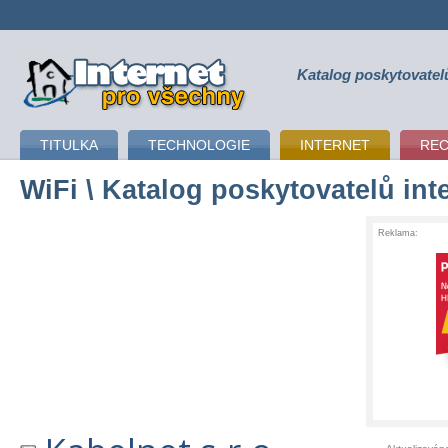
Katalog poskytovatel
připojení k internetu
TITULKA
TECHNOLOGIE
INTERNET
RE
WiFi
\ Katalog poskytovatelů int
Reklama: