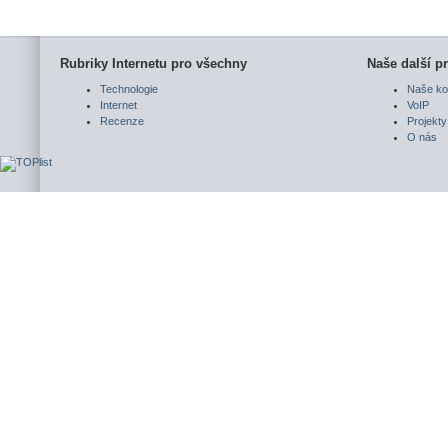
Rubriky Internetu pro všechny
Naše další pr
Technologie
Naše ko
Internet
VoIP
Recenze
Projekty
O nás