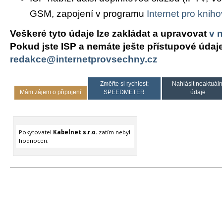
GSM, zapojení v programu
Internet pro knih
Veškeré tyto údaje lze zakládat a upravovat
v 
Pokud jste ISP a nemáte ješte přístupové údaj
redakce@internetprovsechny.cz
Změřte si rychlost:
Nahlásit neaktuáln
Mám zájem o připojení
SPEEDMETER
údaje
Pokytovatel
Kabelnet s.r.o.
zatím nebyl
hodnocen.