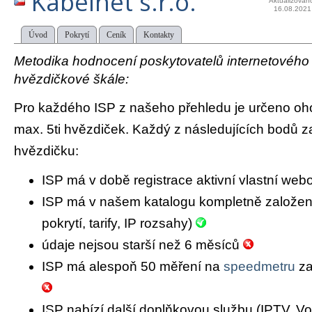
Kabelnet s.r.o.
Aktualizován
16.08.2021
Úvod
Pokrytí
Ceník
Kontakty
Metodika hodnocení poskytovatelů internetového př
hvězdičkové škále:
Pro každého ISP z našeho přehledu je určeno oh
max. 5ti hvězdiček. Každý z následujících bodů za
hvězdičku:
ISP má v době registrace aktivní vlastní we
ISP má v našem katalogu kompletně založený 
pokrytí, tarify, IP rozsahy)
údaje nejsou starší než 6 měsíců
ISP má alespoň 50 měření na
speedmetru
za
ISP nabízí další doplňkovou službu (IPTV, Vo