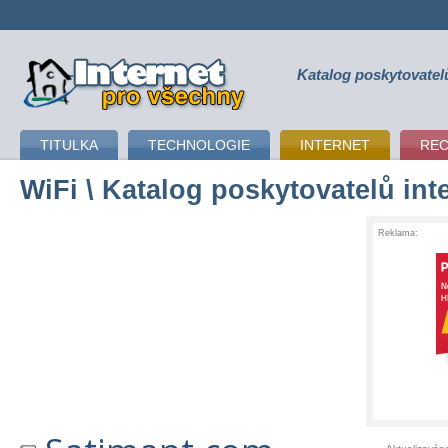
Katalog poskytovatel
připojení k internetu
TITULKA
TECHNOLOGIE
INTERNET
RE
WiFi
\ Katalog poskytovatelů int
Reklama: