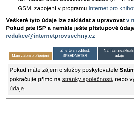
GSM, zapojení v programu
Internet pro knih
Veškeré tyto údaje lze zakládat a upravovat
v 
Pokud jste ISP a nemáte ješte přístupové údaj
redakce@internetprovsechny.cz
Změřte si rychlost:
Nahlásit neaktuáln
Mám zájem o připojení
SPEEDMETER
údaje
Pokud máte zájem o služby poskytovatele
Sati
pokračujte přímo na
stránky společnosti
, nebo v
údaje
.