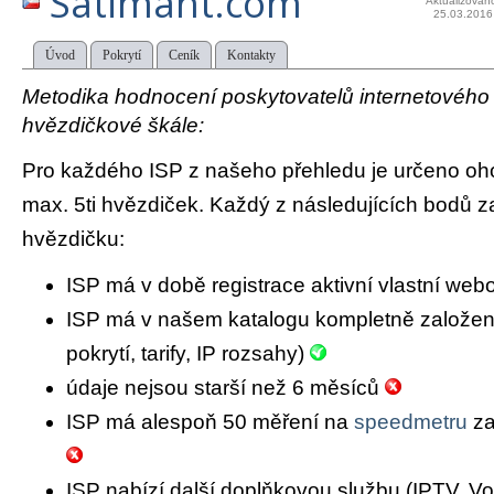
Satimant.com
Aktualizován
25.03.2016
Úvod
Pokrytí
Ceník
Kontakty
Metodika hodnocení poskytovatelů internetového př
hvězdičkové škále:
Pro každého ISP z našeho přehledu je určeno oh
max. 5ti hvězdiček. Každý z následujících bodů za
hvězdičku:
ISP má v době registrace aktivní vlastní we
ISP má v našem katalogu kompletně založený 
pokrytí, tarify, IP rozsahy)
údaje nejsou starší než 6 měsíců
ISP má alespoň 50 měření na
speedmetru
za
ISP nabízí další doplňkovou službu (IPTV, Vo