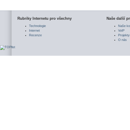
Rubriky Internetu pro všechny
Naše další pr
Technologie
Naše ko
Internet
VoIP
Recenze
Projekty
O nás