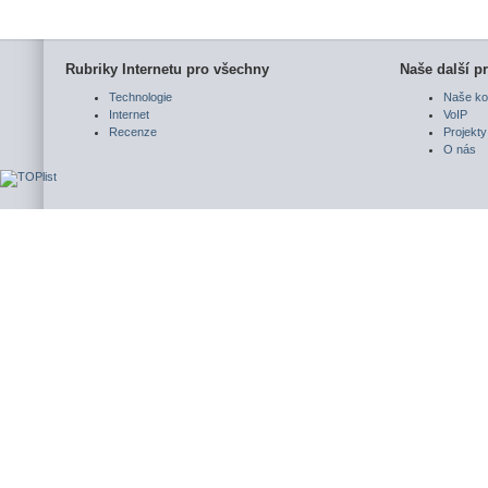
Rubriky Internetu pro všechny
Naše další pr
Technologie
Naše ko
Internet
VoIP
Recenze
Projekty
O nás