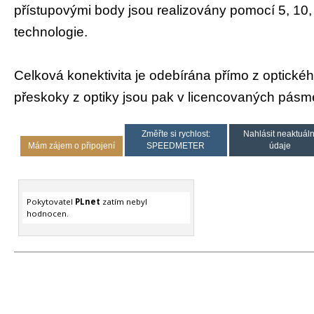
přístupovými body jsou realizovány pomocí 5, 10
technologie.
Celková konektivita je odebírána přímo z optickéh
přeskoky z optiky jsou pak v licencovaných pás
Změřte si rychlost:
Nahlásit neaktuáln
Mám zájem o připojení
SPEEDMETER
údaje
Pokytovatel
PLnet
zatím nebyl
hodnocen.