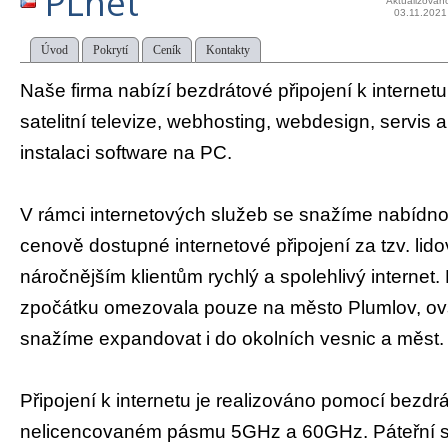
PLnet
Aktualizován
03.11.2021
Úvod
Pokrytí
Ceník
Kontakty
Naše firma nabízí bezdrátové připojení k internetu,
satelitní televize, webhosting, webdesign, servis 
instalaci software na PC.
V rámci internetových služeb se snažíme nabídn
cenově dostupné internetové připojení za tzv. lidov
náročnějším klientům rychlý a spolehlivý internet
zpočátku omezovala pouze na město Plumlov, ov
snažíme expandovat i do okolních vesnic a měst.
Připojení k internetu je realizováno pomocí bezdrá
nelicencovaném pásmu 5GHz a 60GHz. Páteřní s