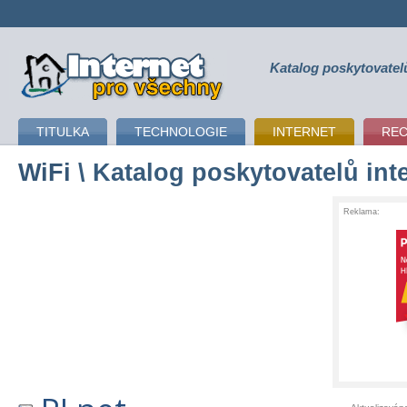
Katalog poskytovatel
připojení k internetu
TITULKA
TECHNOLOGIE
INTERNET
RE
WiFi
\ Katalog poskytovatelů int
Reklama: