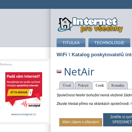
připojení k internetu
TITULKA
TECHNOLOGIE
WiFi
\ Katalog poskytovatelů int
Reklama:
NetAir
Úvod
Pokrytí
Ceník
Kontakty
Společnost NetAir bohužel nemá vložené žádné 
Zkuste hledat přímo na stránkách společnosti:
www.eurosignal.cz
Změřte si rych
Mám zájem o připojení
SPEEDMET