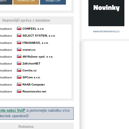
ojení
nového ISP
údajů ISP
Nejnovější zprávy z databáze
tualizace
COMFEEL s.r.o.
www.drzakanteny.cz
tualizace
SELECT SYSTEM, s.r.o.
tualizace
ITBUSINESS, s.r.o.
tualizace
vranet.cz
tualizace
4M Rožnov spol. s r.o.
tualizace
ZděchovNET
tualizace
Corelia.cz
tualizace
SPCom s.r.o.
tualizace
RAAB Computer
tualizace
Rousinovsko.net
ivte sekci VoIP
a porovnejte nabídku více
desítek operátorů!
Reklama: