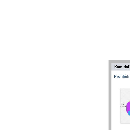
Kam dál
Prohlédn