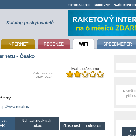
|
|
FOTOGALERIE
KNIHOVNY
NAŠE KONFE
Katalog poskytovatelů
INTERNET
RECENZE
WIFI
SPEEDMETER
ernetu - Česko
Aktualizováno:
05.04.2017
K vaší 
přiřa
tarify.
http://www.netair.cz
lost:
Nahlásit neaktuální
ER
údaje
Zkušenosti a hodnocení
Hle