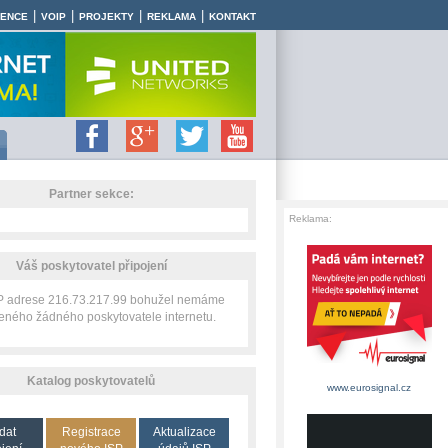
|
|
|
|
RENCE
VOIP
PROJEKTY
REKLAMA
KONTAKT
Partner sekce:
Reklama:
Váš poskytovatel připojení
IP adrese 216.73.217.99 bohužel nemáme
zeného žádného poskytovatele internetu.
Katalog poskytovatelů
www.eurosignal.cz
dat
Registrace
Aktualizace