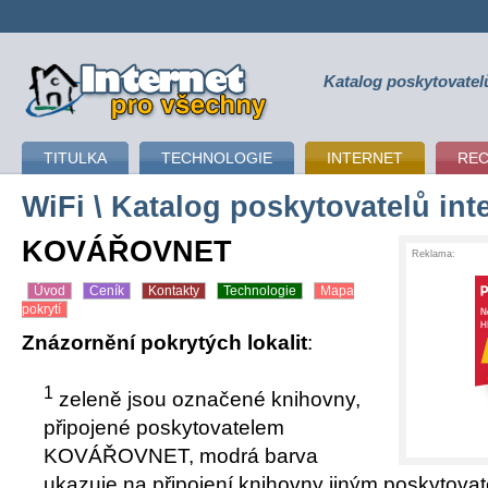
Katalog poskytovatel
připojení k internetu
TITULKA
TECHNOLOGIE
INTERNET
RE
WiFi
\ Katalog poskytovatelů int
KOVÁŘOVNET
Reklama:
Úvod
Ceník
Kontakty
Technologie
Mapa
pokrytí
Znázornění pokrytých lokalit
:
1
zeleně jsou označené knihovny,
připojené poskytovatelem
KOVÁŘOVNET, modrá barva
ukazuje na připojení knihovny jiným poskytovat