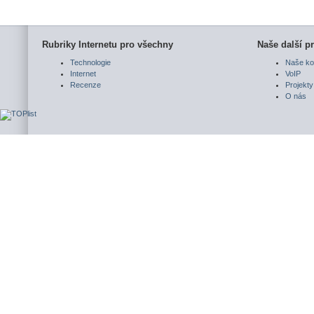
Rubriky Internetu pro všechny
Naše další pr
Technologie
Naše ko
Internet
VoIP
Recenze
Projekty
O nás