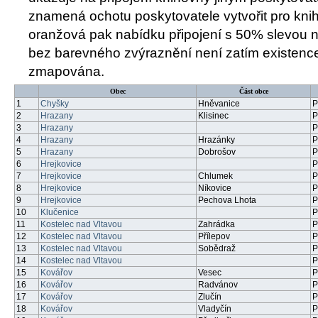
znamená ochotu poskytovatele vytvořit pro knih
oranžová pak nabídku připojení s 50% slevou na
bez barevného zvýraznění není zatím existence
zmapována.
Obec
Část obce
1
Chyšky
Hněvanice
P
2
Hrazany
Klisinec
P
3
Hrazany
P
4
Hrazany
Hrazánky
P
5
Hrazany
Dobrošov
P
6
Hrejkovice
P
7
Hrejkovice
Chlumek
P
8
Hrejkovice
Níkovice
P
9
Hrejkovice
Pechova Lhota
P
10
Klučenice
P
11
Kostelec nad Vltavou
Zahrádka
P
12
Kostelec nad Vltavou
Přílepov
P
13
Kostelec nad Vltavou
Sobědraž
P
14
Kostelec nad Vltavou
P
15
Kovářov
Vesec
P
16
Kovářov
Radvánov
P
17
Kovářov
Zlučín
P
18
Kovářov
Vladyčín
P