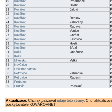
19
Kovářov
Předbořice
P
20
Kovářov
Hostín
P
21
Kovářov
Jalovčí
P
22
Kovářov
P
23
Kovářov
Řenkov
P
24
Kovářov
Zahořany
P
25
Kovářov
Radava
P
26
Kovářov
Vepice
P
27
Kovářov
Chrást
P
28
Kovářov
Lašovice
P
29
Kovářov
Hostín
P
30
Kovářov
Březí
P
31
Kožlí
Obděnice
P
32
Kožlí
P
33
Milevsko
Velká
P
34
Nevězice
P
35
Orlík nad Vltavou
P
36
Petrovice
Zahrádka
P
37
Petrovice
Radešín
P
38
Probulov
P
39
Protivín
Podskalí
P
Aktualizace
: Chci aktualizovat
údaje této strány
. Chci aktualizov
poskytovatele KOVÁŘOVNET