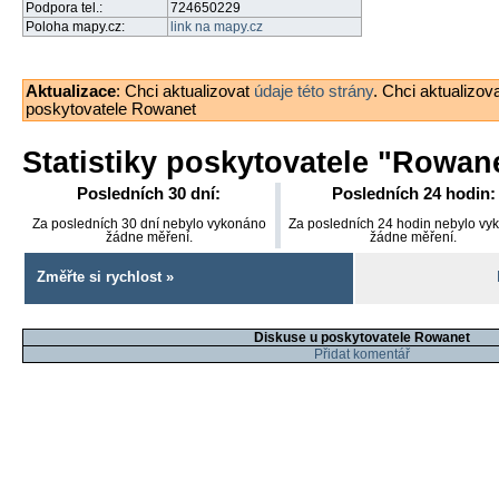
Podpora tel.:
724650229
Poloha mapy.cz:
link na mapy.cz
Aktualizace
: Chci aktualizovat
údaje této strány
. Chci aktualizov
poskytovatele Rowanet
Statistiky poskytovatele "
Rowan
Posledních 30 dní:
Posledních 24 hodin:
Za posledních 30 dní nebylo vykonáno
Za posledních 24 hodin nebylo vy
žádne měření.
žádne měření.
Změřte si rychlost »
Diskuse u poskytovatele Rowanet
Přidat komentář