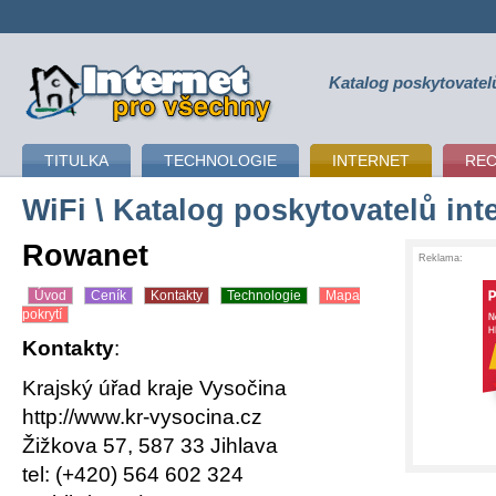
Katalog poskytovatel
připojení k internetu
TITULKA
TECHNOLOGIE
INTERNET
RE
WiFi
\ Katalog poskytovatelů int
Rowanet
Reklama:
Úvod
Ceník
Kontakty
Technologie
Mapa
pokrytí
Kontakty
:
Krajský úřad kraje Vysočina
http://www.kr-vysocina.cz
Žižkova 57, 587 33 Jihlava
tel: (+420) 564 602 324