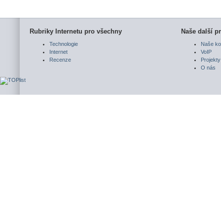
Rubriky Internetu pro všechny
Naše další pr
Technologie
Naše ko
Internet
VoIP
Recenze
Projekty
O nás