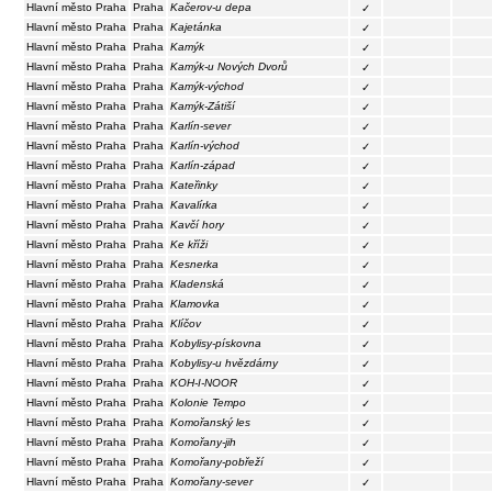
Hlavní město Praha
Praha
Kačerov-u depa
✓
Hlavní město Praha
Praha
Kajetánka
✓
Hlavní město Praha
Praha
Kamýk
✓
Hlavní město Praha
Praha
Kamýk-u Nových Dvorů
✓
Hlavní město Praha
Praha
Kamýk-východ
✓
Hlavní město Praha
Praha
Kamýk-Zátiší
✓
Hlavní město Praha
Praha
Karlín-sever
✓
Hlavní město Praha
Praha
Karlín-východ
✓
Hlavní město Praha
Praha
Karlín-západ
✓
Hlavní město Praha
Praha
Kateřinky
✓
Hlavní město Praha
Praha
Kavalírka
✓
Hlavní město Praha
Praha
Kavčí hory
✓
Hlavní město Praha
Praha
Ke kříži
✓
Hlavní město Praha
Praha
Kesnerka
✓
Hlavní město Praha
Praha
Kladenská
✓
Hlavní město Praha
Praha
Klamovka
✓
Hlavní město Praha
Praha
Klíčov
✓
Hlavní město Praha
Praha
Kobylisy-pískovna
✓
Hlavní město Praha
Praha
Kobylisy-u hvězdárny
✓
Hlavní město Praha
Praha
KOH-I-NOOR
✓
Hlavní město Praha
Praha
Kolonie Tempo
✓
Hlavní město Praha
Praha
Komořanský les
✓
Hlavní město Praha
Praha
Komořany-jih
✓
Hlavní město Praha
Praha
Komořany-pobřeží
✓
Hlavní město Praha
Praha
Komořany-sever
✓