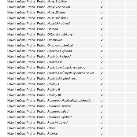
Hlavní město Praha
Praha
Nový Střížkov
✓
Hlavní město Praha
Praha
Nový Veleslavín
✓
Hlavní město Praha
Praha
Nový Zlíchov
✓
Hlavní město Praha
Praha
Nuselské údolí
✓
Hlavní město Praha
Praha
Nuselský obvod
✓
Hlavní město Praha
Praha
Ohrada
✓
Hlavní město Praha
Praha
Olšanské hřbitovy
✓
Hlavní město Praha
Praha
Ořechovka
✓
Hlavní město Praha
Praha
Ortenovo náměstí
✓
Hlavní město Praha
Praha
Pankrác I-východ
✓
Hlavní město Praha
Praha
Pankrác I-západ
✓
Hlavní město Praha
Praha
Pankrác II
✓
Hlavní město Praha
Praha
Pankrác-průmyslový obvod
✓
Hlavní město Praha
Praha
Pankrác-průmyslový obvod-sever
✓
Hlavní město Praha
Praha
Pankrácké předmostí
✓
Hlavní město Praha
Praha
Petřiny I
✓
Hlavní město Praha
Praha
Petřiny II
✓
Hlavní město Praha
Praha
Petřiny III
✓
Hlavní město Praha
Praha
Petrovice-Hostivařská přehrada
✓
Hlavní město Praha
Praha
Petrovice-sídliště
✓
Hlavní město Praha
Praha
Petrovice-střed
✓
Hlavní město Praha
Praha
Petrovice-východ
✓
Hlavní město Praha
Praha
Petrský obvod
✓
Hlavní město Praha
Praha
Pilské
✓
Hlavní město Praha
Praha
Písnice
✓