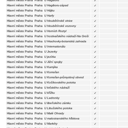
Hlavní město Praha
Praha
U Hagiboru
✓
Hlavní město Praha
Praha
U Hagiboru-západ
✓
Hlavní město Praha
Praha
U Hájku
✓
Hlavní město Praha
Praha
U Harfy
✓
Hlavní město Praha
Praha
U hloubětínské vinice
✓
Hlavní město Praha
Praha
U hloubětínské vozovny
✓
Hlavní město Praha
Praha
U Horních Roztyl
✓
Hlavní město Praha
Praha
U hostivařského nádraží-Na Groši
✓
Hlavní město Praha
Praha
U Hrachovky-botanická zahrada
✓
Hlavní město Praha
Praha
U Internationálu
✓
Hlavní město Praha
Praha
U Jezerky
✓
Hlavní město Praha
Praha
U jezírka
✓
Hlavní město Praha
Praha
U Jižní spojky
✓
Hlavní město Praha
Praha
U Kamýka
✓
Hlavní město Praha
Praha
U Komořan
✓
Hlavní město Praha
Praha
U Komořan-průmyslový obvod
✓
Hlavní město Praha
Praha
U Košíkovského potoka
✓
Hlavní město Praha
Praha
U krčského nádraží
✓
Hlavní město Praha
Praha
U křížku
✓
Hlavní město Praha
Praha
U Ladronky
✓
Hlavní město Praha
Praha
U libeňského zámku
✓
Hlavní město Praha
Praha
U Libušského potoka
✓
Hlavní město Praha
Praha
U Malé Ohrady
✓
Hlavní město Praha
Praha
U malostranského hřbitova
✓
Hlavní město Praha
Praha
U Markéty
✓