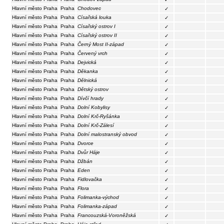
Hlavní město Praha
Praha
Chodovec
✓
Hlavní město Praha
Praha
Císařská louka
✓
Hlavní město Praha
Praha
Císařský ostrov I
✓
Hlavní město Praha
Praha
Císařský ostrov II
✓
Hlavní město Praha
Praha
Černý Most II-západ
✓
Hlavní město Praha
Praha
Červený vrch
✓
Hlavní město Praha
Praha
Dejvická
✓
Hlavní město Praha
Praha
Děkanka
✓
Hlavní město Praha
Praha
Dělnická
✓
Hlavní město Praha
Praha
Dětský ostrov
✓
Hlavní město Praha
Praha
Dívčí hrady
✓
Hlavní město Praha
Praha
Dolní Kobylisy
✓
Hlavní město Praha
Praha
Dolní Krč-Ryšánka
✓
Hlavní město Praha
Praha
Dolní Krč-Zálesí
✓
Hlavní město Praha
Praha
Dolní malostranský obvod
✓
Hlavní město Praha
Praha
Dvorce
✓
Hlavní město Praha
Praha
Dvůr Háje
✓
Hlavní město Praha
Praha
Džbán
✓
Hlavní město Praha
Praha
Eden
✓
Hlavní město Praha
Praha
Fidlovačka
✓
Hlavní město Praha
Praha
Flora
✓
Hlavní město Praha
Praha
Folimanka-východ
✓
Hlavní město Praha
Praha
Folimanka-západ
✓
Hlavní město Praha
Praha
Francouzská-Voroněžská
✓