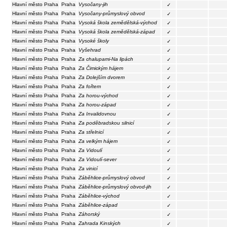
Hlavní město Praha
Praha
Vysočany-jih
✓
Hlavní město Praha
Praha
Vysočany-průmyslový obvod
✓
Hlavní město Praha
Praha
Vysoká škola zemědělská-východ
✓
Hlavní město Praha
Praha
Vysoká škola zemědělská-západ
✓
Hlavní město Praha
Praha
Vysoké školy
✓
Hlavní město Praha
Praha
Vyšehrad
✓
Hlavní město Praha
Praha
Za chalupami-Na lipách
✓
Hlavní město Praha
Praha
Za Čimickým hájem
✓
Hlavní město Praha
Praha
Za Dolejším dvorem
✓
Hlavní město Praha
Praha
Za fořtem
✓
Hlavní město Praha
Praha
Za horou-východ
✓
Hlavní město Praha
Praha
Za horou-západ
✓
Hlavní město Praha
Praha
Za Invalidovnou
✓
Hlavní město Praha
Praha
Za poděbradskou silnicí
✓
Hlavní město Praha
Praha
Za střelnicí
✓
Hlavní město Praha
Praha
Za velkým hájem
✓
Hlavní město Praha
Praha
Za Vidoulí
✓
Hlavní město Praha
Praha
Za Vidoulí-sever
✓
Hlavní město Praha
Praha
Za vinicí
✓
Hlavní město Praha
Praha
Záběhlice-průmyslový obvod
✓
Hlavní město Praha
Praha
Záběhlice-průmyslový obvod-jih
✓
Hlavní město Praha
Praha
Záběhlice-východ
✓
Hlavní město Praha
Praha
Záběhlice-západ
✓
Hlavní město Praha
Praha
Záhorský
✓
Hlavní město Praha
Praha
Zahrada Kinských
✓