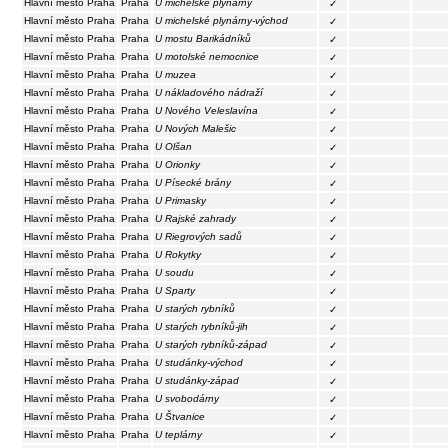
Hlavní město Praha
Praha
U michelské plynárny
✓
Hlavní město Praha
Praha
U michelské plynárny-východ
✓
Hlavní město Praha
Praha
U mostu Barikádníků
✓
Hlavní město Praha
Praha
U motolské nemocnice
✓
Hlavní město Praha
Praha
U muzea
✓
Hlavní město Praha
Praha
U nákladového nádraží
✓
Hlavní město Praha
Praha
U Nového Veleslavína
✓
Hlavní město Praha
Praha
U Nových Malešic
✓
Hlavní město Praha
Praha
U Olšan
✓
Hlavní město Praha
Praha
U Orionky
✓
Hlavní město Praha
Praha
U Písecké brány
✓
Hlavní město Praha
Praha
U Primasky
✓
Hlavní město Praha
Praha
U Rajské zahrady
✓
Hlavní město Praha
Praha
U Riegrových sadů
✓
Hlavní město Praha
Praha
U Rokytky
✓
Hlavní město Praha
Praha
U soudu
✓
Hlavní město Praha
Praha
U Sparty
✓
Hlavní město Praha
Praha
U starých rybníků
✓
Hlavní město Praha
Praha
U starých rybníků-jih
✓
Hlavní město Praha
Praha
U starých rybníků-západ
✓
Hlavní město Praha
Praha
U studánky-východ
✓
Hlavní město Praha
Praha
U studánky-západ
✓
Hlavní město Praha
Praha
U svobodárny
✓
Hlavní město Praha
Praha
U Štvanice
✓
Hlavní město Praha
Praha
U teplárny
✓