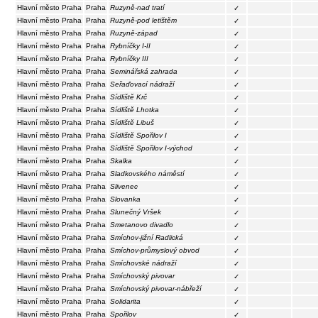
Hlavní město Praha
Praha
Ruzyně-nad tratí
✓
Hlavní město Praha
Praha
Ruzyně-pod letištěm
✓
Hlavní město Praha
Praha
Ruzyně-západ
✓
Hlavní město Praha
Praha
Rybníčky I-II
✓
Hlavní město Praha
Praha
Rybníčky III
✓
Hlavní město Praha
Praha
Seminářská zahrada
✓
Hlavní město Praha
Praha
Seřaďovací nádraží
✓
Hlavní město Praha
Praha
Sídliště Krč
✓
Hlavní město Praha
Praha
Sídliště Lhotka
✓
Hlavní město Praha
Praha
Sídliště Libuš
✓
Hlavní město Praha
Praha
Sídliště Spořilov I
✓
Hlavní město Praha
Praha
Sídliště Spořilov I-východ
✓
Hlavní město Praha
Praha
Skalka
✓
Hlavní město Praha
Praha
Sladkovského náměstí
✓
Hlavní město Praha
Praha
Slivenec
✓
Hlavní město Praha
Praha
Slovanka
✓
Hlavní město Praha
Praha
Slunečný Vršek
✓
Hlavní město Praha
Praha
Smetanovo divadlo
✓
Hlavní město Praha
Praha
Smíchov-jižní Radlická
✓
Hlavní město Praha
Praha
Smíchov-průmyslový obvod
✓
Hlavní město Praha
Praha
Smíchovské nádraží
✓
Hlavní město Praha
Praha
Smíchovský pivovar
✓
Hlavní město Praha
Praha
Smíchovský pivovar-nábřeží
✓
Hlavní město Praha
Praha
Solidarita
✓
Hlavní město Praha
Praha
Spořilov
✓