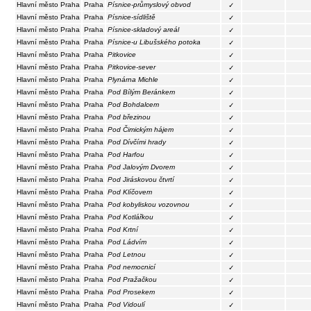
Hlavní město Praha
Praha
Písnice-průmyslový obvod
✓
Hlavní město Praha
Praha
Písnice-sídliště
✓
Hlavní město Praha
Praha
Písnice-skladový areál
✓
Hlavní město Praha
Praha
Písnice-u Libušského potoka
✓
Hlavní město Praha
Praha
Pitkovice
✓
Hlavní město Praha
Praha
Pitkovice-sever
✓
Hlavní město Praha
Praha
Plynárna Michle
✓
Hlavní město Praha
Praha
Pod Bílým Beránkem
✓
Hlavní město Praha
Praha
Pod Bohdalcem
✓
Hlavní město Praha
Praha
Pod březinou
✓
Hlavní město Praha
Praha
Pod Čimickým hájem
✓
Hlavní město Praha
Praha
Pod Dívčími hrady
✓
Hlavní město Praha
Praha
Pod Harfou
✓
Hlavní město Praha
Praha
Pod Jalovým Dvorem
✓
Hlavní město Praha
Praha
Pod Jiráskovou čtvrtí
✓
Hlavní město Praha
Praha
Pod Klíčovem
✓
Hlavní město Praha
Praha
Pod kobyliskou vozovnou
✓
Hlavní město Praha
Praha
Pod Kotlářkou
✓
Hlavní město Praha
Praha
Pod Krtní
✓
Hlavní město Praha
Praha
Pod Ládvím
✓
Hlavní město Praha
Praha
Pod Letnou
✓
Hlavní město Praha
Praha
Pod nemocnicí
✓
Hlavní město Praha
Praha
Pod Pražačkou
✓
Hlavní město Praha
Praha
Pod Prosekem
✓
Hlavní město Praha
Praha
Pod Vidoulí
✓