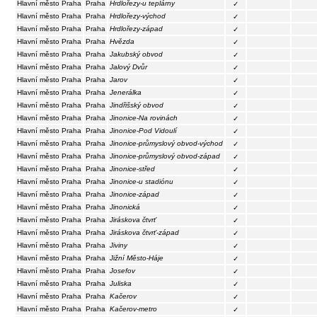
Hlavní město Praha
Praha
Hrdlořezy-u teplárny
✓
Hlavní město Praha
Praha
Hrdlořezy-východ
✓
Hlavní město Praha
Praha
Hrdlořezy-západ
✓
Hlavní město Praha
Praha
Hvězda
✓
Hlavní město Praha
Praha
Jakubský obvod
✓
Hlavní město Praha
Praha
Jalový Dvůr
✓
Hlavní město Praha
Praha
Jarov
✓
Hlavní město Praha
Praha
Jenerálka
✓
Hlavní město Praha
Praha
Jindřišský obvod
✓
Hlavní město Praha
Praha
Jinonice-Na rovinách
✓
Hlavní město Praha
Praha
Jinonice-Pod Vidoulí
✓
Hlavní město Praha
Praha
Jinonice-průmyslový obvod-východ
✓
Hlavní město Praha
Praha
Jinonice-průmyslový obvod-západ
✓
Hlavní město Praha
Praha
Jinonice-střed
✓
Hlavní město Praha
Praha
Jinonice-u stadiónu
✓
Hlavní město Praha
Praha
Jinonice-západ
✓
Hlavní město Praha
Praha
Jinonická
✓
Hlavní město Praha
Praha
Jiráskova čtvrť
✓
Hlavní město Praha
Praha
Jiráskova čtvrť-západ
✓
Hlavní město Praha
Praha
Jiviny
✓
Hlavní město Praha
Praha
Jižní Město-Háje
✓
Hlavní město Praha
Praha
Josefov
✓
Hlavní město Praha
Praha
Juliska
✓
Hlavní město Praha
Praha
Kačerov
✓
Hlavní město Praha
Praha
Kačerov-metro
✓