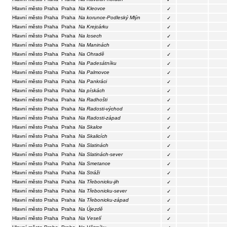
Hlavní město Praha
Praha
Na Kleovce
✓
Hlavní město Praha
Praha
Na korunce-Podleský Mlýn
✓
Hlavní město Praha
Praha
Na Krejcárku
✓
Hlavní město Praha
Praha
Na losech
✓
Hlavní město Praha
Praha
Na Maninách
✓
Hlavní město Praha
Praha
Na Ohradě
✓
Hlavní město Praha
Praha
Na Padesátníku
✓
Hlavní město Praha
Praha
Na Palmovce
✓
Hlavní město Praha
Praha
Na Pankráci
✓
Hlavní město Praha
Praha
Na pískách
✓
Hlavní město Praha
Praha
Na Radhošti
✓
Hlavní město Praha
Praha
Na Radosti-východ
✓
Hlavní město Praha
Praha
Na Radosti-západ
✓
Hlavní město Praha
Praha
Na Skalce
✓
Hlavní město Praha
Praha
Na Skalicích
✓
Hlavní město Praha
Praha
Na Slatinách
✓
Hlavní město Praha
Praha
Na Slatinách-sever
✓
Hlavní město Praha
Praha
Na Smetance
✓
Hlavní město Praha
Praha
Na Stráži
✓
Hlavní město Praha
Praha
Na Třebonicku-jih
✓
Hlavní město Praha
Praha
Na Třebonicku-sever
✓
Hlavní město Praha
Praha
Na Třebonicku-západ
✓
Hlavní město Praha
Praha
Na Újezdě
✓
Hlavní město Praha
Praha
Na Veselí
✓