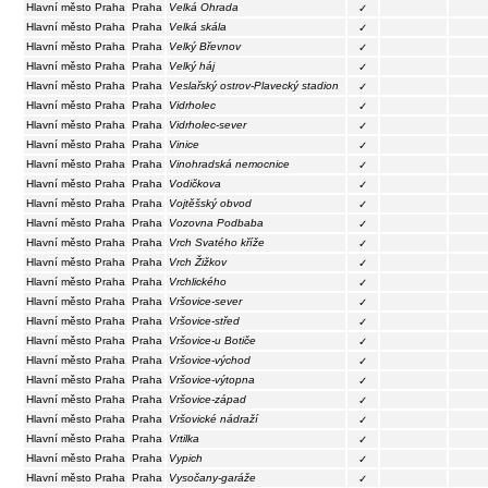
Hlavní město Praha
Praha
Velká Ohrada
✓
Hlavní město Praha
Praha
Velká skála
✓
Hlavní město Praha
Praha
Velký Břevnov
✓
Hlavní město Praha
Praha
Velký háj
✓
Hlavní město Praha
Praha
Veslařský ostrov-Plavecký stadion
✓
Hlavní město Praha
Praha
Vidrholec
✓
Hlavní město Praha
Praha
Vidrholec-sever
✓
Hlavní město Praha
Praha
Vinice
✓
Hlavní město Praha
Praha
Vinohradská nemocnice
✓
Hlavní město Praha
Praha
Vodičkova
✓
Hlavní město Praha
Praha
Vojtěšský obvod
✓
Hlavní město Praha
Praha
Vozovna Podbaba
✓
Hlavní město Praha
Praha
Vrch Svatého kříže
✓
Hlavní město Praha
Praha
Vrch Žižkov
✓
Hlavní město Praha
Praha
Vrchlického
✓
Hlavní město Praha
Praha
Vršovice-sever
✓
Hlavní město Praha
Praha
Vršovice-střed
✓
Hlavní město Praha
Praha
Vršovice-u Botiče
✓
Hlavní město Praha
Praha
Vršovice-východ
✓
Hlavní město Praha
Praha
Vršovice-výtopna
✓
Hlavní město Praha
Praha
Vršovice-západ
✓
Hlavní město Praha
Praha
Vršovické nádraží
✓
Hlavní město Praha
Praha
Vrtilka
✓
Hlavní město Praha
Praha
Vypich
✓
Hlavní město Praha
Praha
Vysočany-garáže
✓