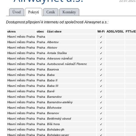
22.07.2021
Úvod
Pokrytí
Ceník
Kontakty
Dostupnost připojení k internetu od společnosti Airwaynet a.s.:
okres
obec
část obce
Wi-Fi
ADSL/VDSL
FTTx/
Hlavní město Praha
Praha
✓
Hlavní město Praha
Praha
Albertov
✓
Hlavní město Praha
Praha
Aloisov
✓
Hlavní město Praha
Praha
Antala Staška
✓
Hlavní město Praha
Praha
Arbesovo náměstí
✓
Hlavní město Praha
Praha
Autobusové nádraží Florenc
✓
Hlavní město Praha
Praha
Baarova
✓
Hlavní město Praha
Praha
Baba
✓
Hlavní město Praha
Praha
Baba II
✓
Hlavní město Praha
Praha
Baba III
✓
Hlavní město Praha
Praha
Baně
✓
Hlavní město Praha
Praha
Barrandov
✓
Hlavní město Praha
Praha
Barrandov-ateliéry
✓
Hlavní město Praha
Praha
Běchovice
✓
Hlavní město Praha
Praha
Beranov
✓
Hlavní město Praha
Praha
Betlémský obvod
✓
Hlavní město Praha
Praha
Bílá hora
✓
Hlavní město Praha
Praha
Bohdalec-jih
✓
Hlavní město Praha
Praha
Bohdalec-sever
✓