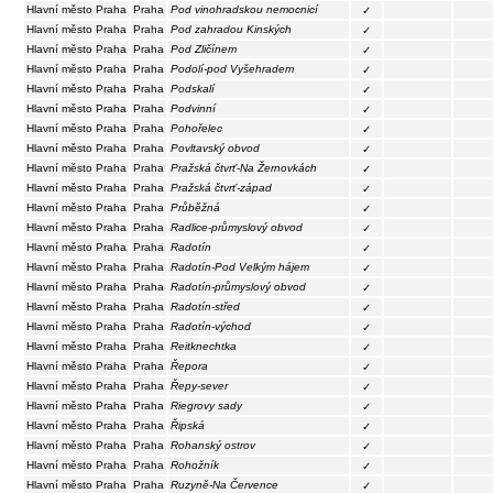
Hlavní město Praha
Praha
Pod vinohradskou nemocnicí
✓
Hlavní město Praha
Praha
Pod zahradou Kinských
✓
Hlavní město Praha
Praha
Pod Zličínem
✓
Hlavní město Praha
Praha
Podolí-pod Vyšehradem
✓
Hlavní město Praha
Praha
Podskalí
✓
Hlavní město Praha
Praha
Podvinní
✓
Hlavní město Praha
Praha
Pohořelec
✓
Hlavní město Praha
Praha
Povltavský obvod
✓
Hlavní město Praha
Praha
Pražská čtvrť-Na Žernovkách
✓
Hlavní město Praha
Praha
Pražská čtvrť-západ
✓
Hlavní město Praha
Praha
Průběžná
✓
Hlavní město Praha
Praha
Radlice-průmyslový obvod
✓
Hlavní město Praha
Praha
Radotín
✓
Hlavní město Praha
Praha
Radotín-Pod Velkým hájem
✓
Hlavní město Praha
Praha
Radotín-průmyslový obvod
✓
Hlavní město Praha
Praha
Radotín-střed
✓
Hlavní město Praha
Praha
Radotín-východ
✓
Hlavní město Praha
Praha
Reitknechtka
✓
Hlavní město Praha
Praha
Řepora
✓
Hlavní město Praha
Praha
Řepy-sever
✓
Hlavní město Praha
Praha
Riegrovy sady
✓
Hlavní město Praha
Praha
Řipská
✓
Hlavní město Praha
Praha
Rohanský ostrov
✓
Hlavní město Praha
Praha
Rohožník
✓
Hlavní město Praha
Praha
Ruzyně-Na Července
✓