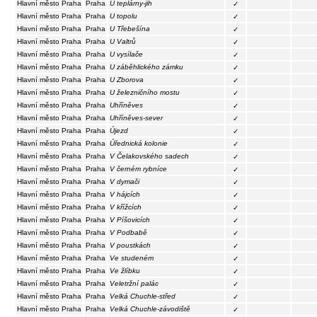
Hlavní město Praha
Praha
U teplárny-jih
✓
Hlavní město Praha
Praha
U topolu
✓
Hlavní město Praha
Praha
U Třebešína
✓
Hlavní město Praha
Praha
U Valtrů
✓
Hlavní město Praha
Praha
U vysílače
✓
Hlavní město Praha
Praha
U záběhlického zámku
✓
Hlavní město Praha
Praha
U Zborova
✓
Hlavní město Praha
Praha
U železničního mostu
✓
Hlavní město Praha
Praha
Uhříněves
✓
Hlavní město Praha
Praha
Uhříněves-sever
✓
Hlavní město Praha
Praha
Újezd
✓
Hlavní město Praha
Praha
Úřednická kolonie
✓
Hlavní město Praha
Praha
V Čelakovského sadech
✓
Hlavní město Praha
Praha
V černém rybníce
✓
Hlavní město Praha
Praha
V dymači
✓
Hlavní město Praha
Praha
V hájcích
✓
Hlavní město Praha
Praha
V křížcích
✓
Hlavní město Praha
Praha
V Píšovicích
✓
Hlavní město Praha
Praha
V Podbabě
✓
Hlavní město Praha
Praha
V poustkách
✓
Hlavní město Praha
Praha
Ve studeném
✓
Hlavní město Praha
Praha
Ve žlíbku
✓
Hlavní město Praha
Praha
Veletržní palác
✓
Hlavní město Praha
Praha
Velká Chuchle-střed
✓
Hlavní město Praha
Praha
Velká Chuchle-závodiště
✓