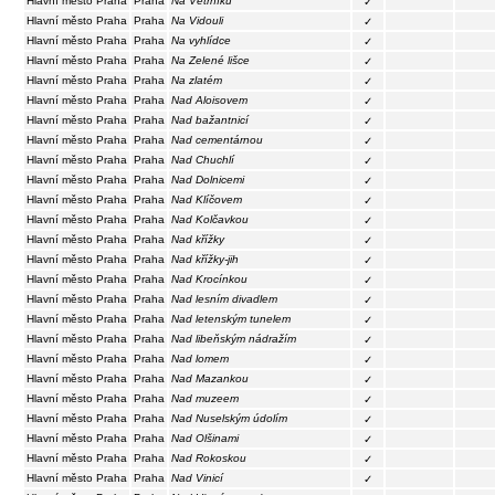
Hlavní město Praha
Praha
Na Větrníku
✓
Hlavní město Praha
Praha
Na Vidouli
✓
Hlavní město Praha
Praha
Na vyhlídce
✓
Hlavní město Praha
Praha
Na Zelené lišce
✓
Hlavní město Praha
Praha
Na zlatém
✓
Hlavní město Praha
Praha
Nad Aloisovem
✓
Hlavní město Praha
Praha
Nad bažantnicí
✓
Hlavní město Praha
Praha
Nad cementárnou
✓
Hlavní město Praha
Praha
Nad Chuchlí
✓
Hlavní město Praha
Praha
Nad Dolnicemi
✓
Hlavní město Praha
Praha
Nad Klíčovem
✓
Hlavní město Praha
Praha
Nad Kolčavkou
✓
Hlavní město Praha
Praha
Nad křížky
✓
Hlavní město Praha
Praha
Nad křížky-jih
✓
Hlavní město Praha
Praha
Nad Krocínkou
✓
Hlavní město Praha
Praha
Nad lesním divadlem
✓
Hlavní město Praha
Praha
Nad letenským tunelem
✓
Hlavní město Praha
Praha
Nad libeňským nádražím
✓
Hlavní město Praha
Praha
Nad lomem
✓
Hlavní město Praha
Praha
Nad Mazankou
✓
Hlavní město Praha
Praha
Nad muzeem
✓
Hlavní město Praha
Praha
Nad Nuselským údolím
✓
Hlavní město Praha
Praha
Nad Olšinami
✓
Hlavní město Praha
Praha
Nad Rokoskou
✓
Hlavní město Praha
Praha
Nad Vinicí
✓