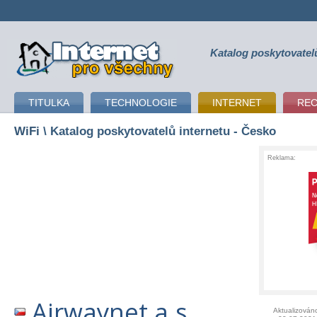
Katalog poskytovatel
připojení k internetu
TITULKA
TECHNOLOGIE
INTERNET
RE
WiFi
\ Katalog poskytovatelů internetu - Česko
Reklama:
Airwaynet a.s.
Aktualizován