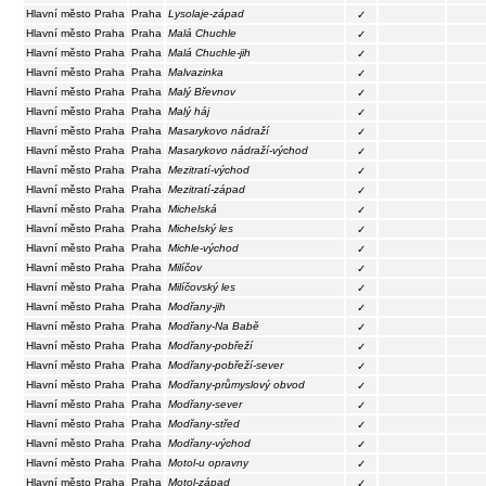
Hlavní město Praha
Praha
Lysolaje-západ
✓
Hlavní město Praha
Praha
Malá Chuchle
✓
Hlavní město Praha
Praha
Malá Chuchle-jih
✓
Hlavní město Praha
Praha
Malvazinka
✓
Hlavní město Praha
Praha
Malý Břevnov
✓
Hlavní město Praha
Praha
Malý háj
✓
Hlavní město Praha
Praha
Masarykovo nádraží
✓
Hlavní město Praha
Praha
Masarykovo nádraží-východ
✓
Hlavní město Praha
Praha
Mezitratí-východ
✓
Hlavní město Praha
Praha
Mezitratí-západ
✓
Hlavní město Praha
Praha
Michelská
✓
Hlavní město Praha
Praha
Michelský les
✓
Hlavní město Praha
Praha
Michle-východ
✓
Hlavní město Praha
Praha
Milíčov
✓
Hlavní město Praha
Praha
Milíčovský les
✓
Hlavní město Praha
Praha
Modřany-jih
✓
Hlavní město Praha
Praha
Modřany-Na Babě
✓
Hlavní město Praha
Praha
Modřany-pobřeží
✓
Hlavní město Praha
Praha
Modřany-pobřeží-sever
✓
Hlavní město Praha
Praha
Modřany-průmyslový obvod
✓
Hlavní město Praha
Praha
Modřany-sever
✓
Hlavní město Praha
Praha
Modřany-střed
✓
Hlavní město Praha
Praha
Modřany-východ
✓
Hlavní město Praha
Praha
Motol-u opravny
✓
Hlavní město Praha
Praha
Motol-západ
✓