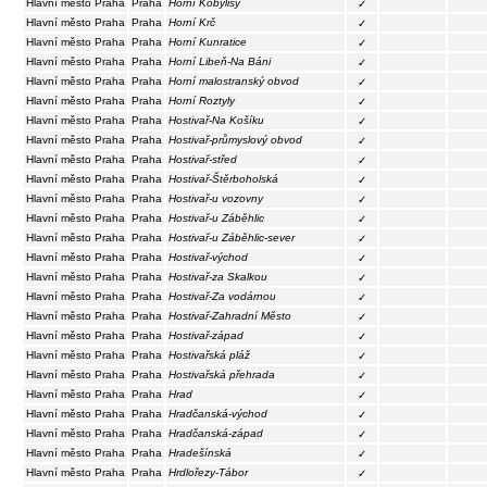
Hlavní město Praha
Praha
Horní Kobylisy
✓
Hlavní město Praha
Praha
Horní Krč
✓
Hlavní město Praha
Praha
Horní Kunratice
✓
Hlavní město Praha
Praha
Horní Libeň-Na Báni
✓
Hlavní město Praha
Praha
Horní malostranský obvod
✓
Hlavní město Praha
Praha
Horní Roztyly
✓
Hlavní město Praha
Praha
Hostivař-Na Košíku
✓
Hlavní město Praha
Praha
Hostivař-průmyslový obvod
✓
Hlavní město Praha
Praha
Hostivař-střed
✓
Hlavní město Praha
Praha
Hostivař-Štěrboholská
✓
Hlavní město Praha
Praha
Hostivař-u vozovny
✓
Hlavní město Praha
Praha
Hostivař-u Záběhlic
✓
Hlavní město Praha
Praha
Hostivař-u Záběhlic-sever
✓
Hlavní město Praha
Praha
Hostivař-východ
✓
Hlavní město Praha
Praha
Hostivař-za Skalkou
✓
Hlavní město Praha
Praha
Hostivař-Za vodárnou
✓
Hlavní město Praha
Praha
Hostivař-Zahradní Město
✓
Hlavní město Praha
Praha
Hostivař-západ
✓
Hlavní město Praha
Praha
Hostivařská pláž
✓
Hlavní město Praha
Praha
Hostivařská přehrada
✓
Hlavní město Praha
Praha
Hrad
✓
Hlavní město Praha
Praha
Hradčanská-východ
✓
Hlavní město Praha
Praha
Hradčanská-západ
✓
Hlavní město Praha
Praha
Hradešínská
✓
Hlavní město Praha
Praha
Hrdlořezy-Tábor
✓