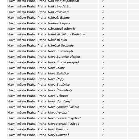
Hlavní město Praha
Praha
Nad Vinným potokem
✓
Hlavní město Praha
Praha
Nad závodištěm
✓
Hlavní město Praha
Praha
Nad Zmrzlíkem
✓
Hlavní město Praha
Praha
Nádraží Bubny
✓
Hlavní město Praha
Praha
Nádraží Dejvice
✓
Hlavní město Praha
Praha
Nákladové nádraží
✓
Hlavní město Praha
Praha
Náměstí Jiřího z Poděbrad
✓
Hlavní město Praha
Praha
Náměstí Míru
✓
Hlavní město Praha
Praha
Náměstí Svobody
✓
Hlavní město Praha
Praha
Nové Butovice-jih
✓
Hlavní město Praha
Praha
Nové Butovice-východ
✓
Hlavní město Praha
Praha
Nové Butovice-západ
✓
Hlavní město Praha
Praha
Nové Dvory
✓
Hlavní město Praha
Praha
Nové Malešice
✓
Hlavní město Praha
Praha
Nové Řepy
✓
Hlavní město Praha
Praha
Nové Strašnice
✓
Hlavní město Praha
Praha
Nové Štěrboholy
✓
Hlavní město Praha
Praha
Nové Vršovice
✓
Hlavní město Praha
Praha
Nové Vysočany
✓
Hlavní město Praha
Praha
Nové Zahradní Město
✓
Hlavní město Praha
Praha
Novodvorská I
✓
Hlavní město Praha
Praha
Novodvorská II-východ
✓
Hlavní město Praha
Praha
Novodvorská II-západ
✓
Hlavní město Praha
Praha
Nový Břevnov
✓
Hlavní město Praha
Praha
Nový Bubeneč
✓