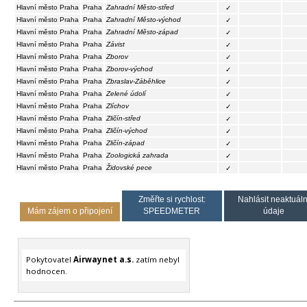
Hlavní město Praha
Praha
Zahradní Město-střed
✓
Hlavní město Praha
Praha
Zahradní Město-východ
✓
Hlavní město Praha
Praha
Zahradní Město-západ
✓
Hlavní město Praha
Praha
Závist
✓
Hlavní město Praha
Praha
Zborov
✓
Hlavní město Praha
Praha
Zborov-východ
✓
Hlavní město Praha
Praha
Zbraslav-Záběhlice
✓
Hlavní město Praha
Praha
Zelené údolí
✓
Hlavní město Praha
Praha
Zlíchov
✓
Hlavní město Praha
Praha
Zličín-střed
✓
Hlavní město Praha
Praha
Zličín-východ
✓
Hlavní město Praha
Praha
Zličín-západ
✓
Hlavní město Praha
Praha
Zoologická zahrada
✓
Hlavní město Praha
Praha
Židovské pece
✓
Změřte si rychlost:
Nahlásit neaktuáln
Mám zájem o připojení
SPEEDMETER
údaje
Pokytovatel
Airwaynet a.s.
zatím nebyl
hodnocen.