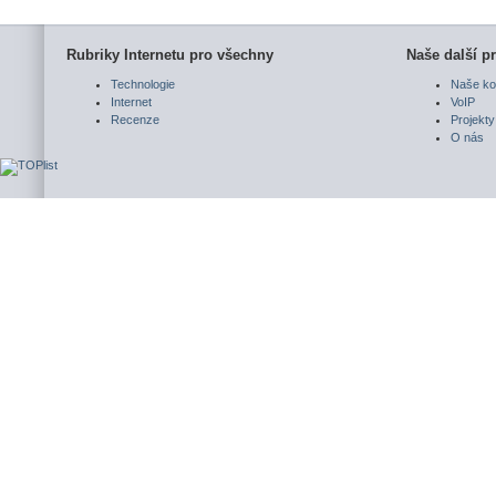
Rubriky Internetu pro všechny
Naše další pr
Technologie
Naše ko
Internet
VoIP
Recenze
Projekty
O nás