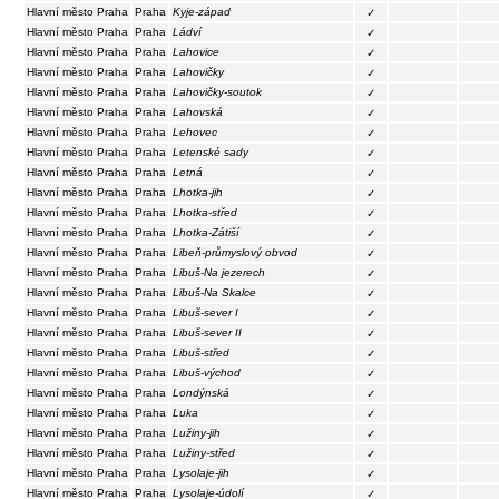
Hlavní město Praha
Praha
Kyje-západ
✓
Hlavní město Praha
Praha
Ládví
✓
Hlavní město Praha
Praha
Lahovice
✓
Hlavní město Praha
Praha
Lahovičky
✓
Hlavní město Praha
Praha
Lahovičky-soutok
✓
Hlavní město Praha
Praha
Lahovská
✓
Hlavní město Praha
Praha
Lehovec
✓
Hlavní město Praha
Praha
Letenské sady
✓
Hlavní město Praha
Praha
Letná
✓
Hlavní město Praha
Praha
Lhotka-jih
✓
Hlavní město Praha
Praha
Lhotka-střed
✓
Hlavní město Praha
Praha
Lhotka-Zátiší
✓
Hlavní město Praha
Praha
Libeň-průmyslový obvod
✓
Hlavní město Praha
Praha
Libuš-Na jezerech
✓
Hlavní město Praha
Praha
Libuš-Na Skalce
✓
Hlavní město Praha
Praha
Libuš-sever I
✓
Hlavní město Praha
Praha
Libuš-sever II
✓
Hlavní město Praha
Praha
Libuš-střed
✓
Hlavní město Praha
Praha
Libuš-východ
✓
Hlavní město Praha
Praha
Londýnská
✓
Hlavní město Praha
Praha
Luka
✓
Hlavní město Praha
Praha
Lužiny-jih
✓
Hlavní město Praha
Praha
Lužiny-střed
✓
Hlavní město Praha
Praha
Lysolaje-jih
✓
Hlavní město Praha
Praha
Lysolaje-údolí
✓