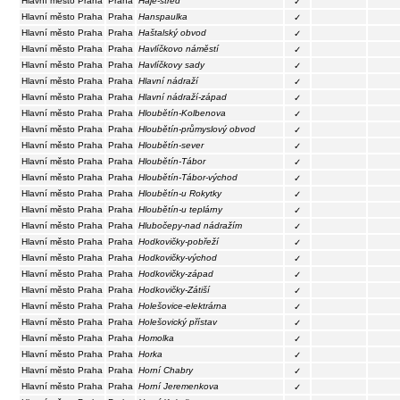
Hlavní město Praha
Praha
Háje-střed
✓
Hlavní město Praha
Praha
Hanspaulka
✓
Hlavní město Praha
Praha
Haštalský obvod
✓
Hlavní město Praha
Praha
Havlíčkovo náměstí
✓
Hlavní město Praha
Praha
Havlíčkovy sady
✓
Hlavní město Praha
Praha
Hlavní nádraží
✓
Hlavní město Praha
Praha
Hlavní nádraží-západ
✓
Hlavní město Praha
Praha
Hloubětín-Kolbenova
✓
Hlavní město Praha
Praha
Hloubětín-průmyslový obvod
✓
Hlavní město Praha
Praha
Hloubětín-sever
✓
Hlavní město Praha
Praha
Hloubětín-Tábor
✓
Hlavní město Praha
Praha
Hloubětín-Tábor-východ
✓
Hlavní město Praha
Praha
Hloubětín-u Rokytky
✓
Hlavní město Praha
Praha
Hloubětín-u teplárny
✓
Hlavní město Praha
Praha
Hlubočepy-nad nádražím
✓
Hlavní město Praha
Praha
Hodkovičky-pobřeží
✓
Hlavní město Praha
Praha
Hodkovičky-východ
✓
Hlavní město Praha
Praha
Hodkovičky-západ
✓
Hlavní město Praha
Praha
Hodkovičky-Zátiší
✓
Hlavní město Praha
Praha
Holešovice-elektrárna
✓
Hlavní město Praha
Praha
Holešovický přístav
✓
Hlavní město Praha
Praha
Homolka
✓
Hlavní město Praha
Praha
Horka
✓
Hlavní město Praha
Praha
Horní Chabry
✓
Hlavní město Praha
Praha
Horní Jeremenkova
✓