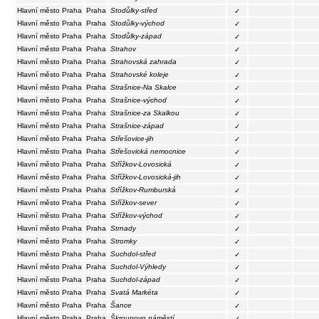
Hlavní město Praha
Praha
Stodůlky-střed
✓
Hlavní město Praha
Praha
Stodůlky-východ
✓
Hlavní město Praha
Praha
Stodůlky-západ
✓
Hlavní město Praha
Praha
Strahov
✓
Hlavní město Praha
Praha
Strahovská zahrada
✓
Hlavní město Praha
Praha
Strahovské koleje
✓
Hlavní město Praha
Praha
Strašnice-Na Skalce
✓
Hlavní město Praha
Praha
Strašnice-východ
✓
Hlavní město Praha
Praha
Strašnice-za Skalkou
✓
Hlavní město Praha
Praha
Strašnice-západ
✓
Hlavní město Praha
Praha
Střešovice-jih
✓
Hlavní město Praha
Praha
Střešovická nemocnice
✓
Hlavní město Praha
Praha
Střížkov-Lovosická
✓
Hlavní město Praha
Praha
Střížkov-Lovosická-jih
✓
Hlavní město Praha
Praha
Střížkov-Rumburská
✓
Hlavní město Praha
Praha
Střížkov-sever
✓
Hlavní město Praha
Praha
Střížkov-východ
✓
Hlavní město Praha
Praha
Strnady
✓
Hlavní město Praha
Praha
Stromky
✓
Hlavní město Praha
Praha
Suchdol-střed
✓
Hlavní město Praha
Praha
Suchdol-Výhledy
✓
Hlavní město Praha
Praha
Suchdol-západ
✓
Hlavní město Praha
Praha
Svatá Markéta
✓
Hlavní město Praha
Praha
Šance
✓
Hlavní město Praha
Praha
Škroupovo náměstí
✓