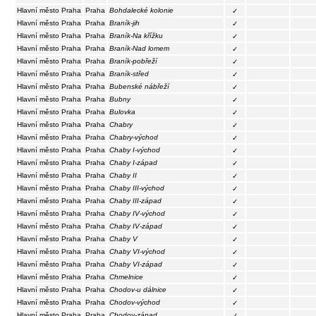
Hlavní město Praha
Praha
Bohdalecké kolonie
✓
Hlavní město Praha
Praha
Braník-jih
✓
Hlavní město Praha
Praha
Braník-Na křížku
✓
Hlavní město Praha
Praha
Braník-Nad lomem
✓
Hlavní město Praha
Praha
Braník-pobřeží
✓
Hlavní město Praha
Praha
Braník-střed
✓
Hlavní město Praha
Praha
Bubenské nábřeží
✓
Hlavní město Praha
Praha
Bubny
✓
Hlavní město Praha
Praha
Bulovka
✓
Hlavní město Praha
Praha
Chabry
✓
Hlavní město Praha
Praha
Chabry-východ
✓
Hlavní město Praha
Praha
Chaby I-východ
✓
Hlavní město Praha
Praha
Chaby I-západ
✓
Hlavní město Praha
Praha
Chaby II
✓
Hlavní město Praha
Praha
Chaby III-východ
✓
Hlavní město Praha
Praha
Chaby III-západ
✓
Hlavní město Praha
Praha
Chaby IV-východ
✓
Hlavní město Praha
Praha
Chaby IV-západ
✓
Hlavní město Praha
Praha
Chaby V
✓
Hlavní město Praha
Praha
Chaby VI-východ
✓
Hlavní město Praha
Praha
Chaby VI-západ
✓
Hlavní město Praha
Praha
Chmelnice
✓
Hlavní město Praha
Praha
Chodov-u dálnice
✓
Hlavní město Praha
Praha
Chodov-východ
✓
Hlavní město Praha
Praha
Chodov-západ
✓