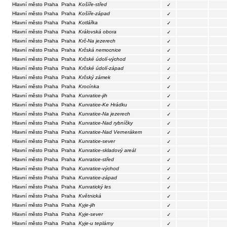
Hlavní město Praha
Praha
Košíře-střed
✓
Hlavní město Praha
Praha
Košíře-západ
✓
Hlavní město Praha
Praha
Kotlářka
✓
Hlavní město Praha
Praha
Královská obora
✓
Hlavní město Praha
Praha
Krč-Na jezerech
✓
Hlavní město Praha
Praha
Krčská nemocnice
✓
Hlavní město Praha
Praha
Krčské údolí-východ
✓
Hlavní město Praha
Praha
Krčské údolí-západ
✓
Hlavní město Praha
Praha
Krčský zámek
✓
Hlavní město Praha
Praha
Krocínka
✓
Hlavní město Praha
Praha
Kunratice-jih
✓
Hlavní město Praha
Praha
Kunratice-Ke Hrádku
✓
Hlavní město Praha
Praha
Kunratice-Na jezerech
✓
Hlavní město Praha
Praha
Kunratice-Nad rybníčky
✓
Hlavní město Praha
Praha
Kunratice-Nad Vernerákem
✓
Hlavní město Praha
Praha
Kunratice-sever
✓
Hlavní město Praha
Praha
Kunratice-skladový areál
✓
Hlavní město Praha
Praha
Kunratice-střed
✓
Hlavní město Praha
Praha
Kunratice-východ
✓
Hlavní město Praha
Praha
Kunratice-západ
✓
Hlavní město Praha
Praha
Kunratický les
✓
Hlavní město Praha
Praha
Květnická
✓
Hlavní město Praha
Praha
Kyje-jih
✓
Hlavní město Praha
Praha
Kyje-sever
✓
Hlavní město Praha
Praha
Kyje-u teplárny
✓