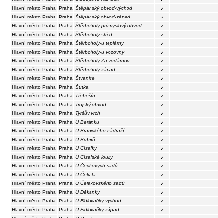
Hlavní město Praha
Praha
Štěpánský obvod-východ
✓
Hlavní město Praha
Praha
Štěpánský obvod-západ
✓
Hlavní město Praha
Praha
Štěrboholy-průmyslový obvod
✓
Hlavní město Praha
Praha
Štěrboholy-střed
✓
Hlavní město Praha
Praha
Štěrboholy-u teplárny
✓
Hlavní město Praha
Praha
Štěrboholy-u vozovny
✓
Hlavní město Praha
Praha
Štěrboholy-Za vodárnou
✓
Hlavní město Praha
Praha
Štěrboholy-západ
✓
Hlavní město Praha
Praha
Štvanice
✓
Hlavní město Praha
Praha
Šutka
✓
Hlavní město Praha
Praha
Třebešín
✓
Hlavní město Praha
Praha
Trojský obvod
✓
Hlavní město Praha
Praha
Tyršův vrch
✓
Hlavní město Praha
Praha
U Beránku
✓
Hlavní město Praha
Praha
U Branického nádraží
✓
Hlavní město Praha
Praha
U Bubnů
✓
Hlavní město Praha
Praha
U Císařky
✓
Hlavní město Praha
Praha
U Císařské louky
✓
Hlavní město Praha
Praha
U Čechových sadů
✓
Hlavní město Praha
Praha
U Čekala
✓
Hlavní město Praha
Praha
U Čelakovského sadů
✓
Hlavní město Praha
Praha
U Děkanky
✓
Hlavní město Praha
Praha
U Fidlovačky-východ
✓
Hlavní město Praha
Praha
U Fidlovačky-západ
✓