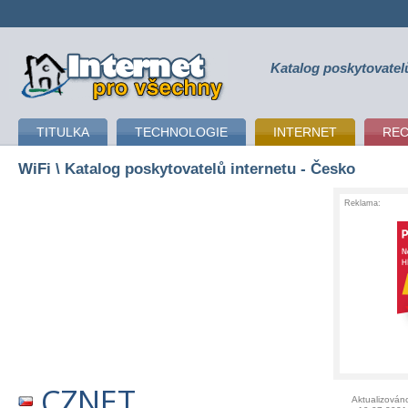
Katalog poskytovatel
připojení k internetu
TITULKA
TECHNOLOGIE
INTERNET
RE
WiFi
\ Katalog poskytovatelů internetu - Česko
Reklama:
CZNET
Aktualizován