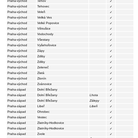
Praha-východ
Tehov
✓
Praha-východ
Tehovec
✓
Praha-východ
Veleň
✓
Praha-východ
Veliká Ves
✓
Praha-východ
Velké Popovice
✓
Praha-východ
Větrušice
✓
Praha-východ
Vodochody
✓
Praha-východ
Všestary
✓
Praha-východ
Vyšehořovice
✓
Praha-východ
Zápy
✓
Praha-východ
Zdiby
✓
Praha-východ
Zdiby
✓
Praha-východ
Zeleneč
✓
Praha-východ
Zlatá
✓
Praha-východ
Zlonín
✓
Praha-východ
Zvánovice
✓
Praha-západ
Dolní Břežany
✓
Praha-západ
Dolní Břežany
Lhota
✓
Praha-západ
Dolní Břežany
Zálepy
✓
Praha-západ
Libeř
Libeň
✓
Praha-západ
Ohrobec
✓
Praha-západ
Vestec
✓
Praha-západ
Zlatníky-Hodkovice
✓
Praha-západ
Zlatníky-Hodkovice
✓
Praha-západ
Zvole
✓