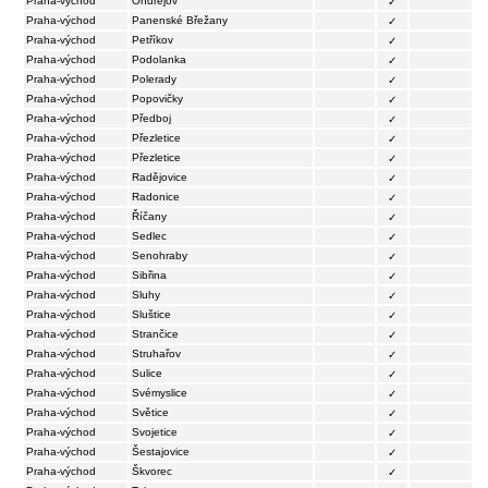
Praha-východ
Ondřejov
✓
Praha-východ
Panenské Břežany
✓
Praha-východ
Petříkov
✓
Praha-východ
Podolanka
✓
Praha-východ
Polerady
✓
Praha-východ
Popovičky
✓
Praha-východ
Předboj
✓
Praha-východ
Přezletice
✓
Praha-východ
Přezletice
✓
Praha-východ
Radějovice
✓
Praha-východ
Radonice
✓
Praha-východ
Říčany
✓
Praha-východ
Sedlec
✓
Praha-východ
Senohraby
✓
Praha-východ
Sibřina
✓
Praha-východ
Sluhy
✓
Praha-východ
Sluštice
✓
Praha-východ
Strančice
✓
Praha-východ
Struhařov
✓
Praha-východ
Sulice
✓
Praha-východ
Svémyslice
✓
Praha-východ
Světice
✓
Praha-východ
Svojetice
✓
Praha-východ
Šestajovice
✓
Praha-východ
Škvorec
✓