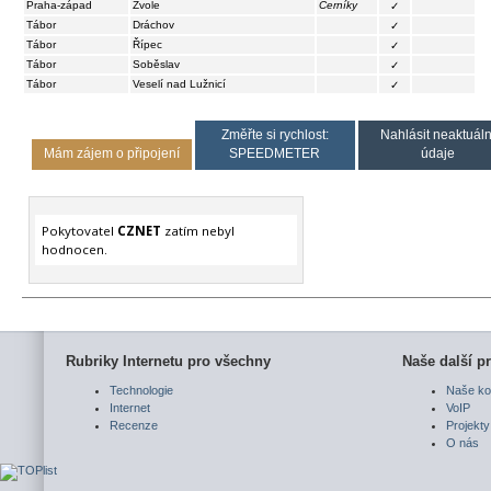
Praha-západ
Zvole
Černíky
✓
Tábor
Dráchov
✓
Tábor
Řípec
✓
Tábor
Soběslav
✓
Tábor
Veselí nad Lužnicí
✓
Změřte si rychlost:
Nahlásit neaktuáln
Mám zájem o připojení
SPEEDMETER
údaje
Pokytovatel
CZNET
zatím nebyl
hodnocen.
Rubriky Internetu pro všechny
Naše další pr
Technologie
Naše ko
Internet
VoIP
Recenze
Projekty
O nás