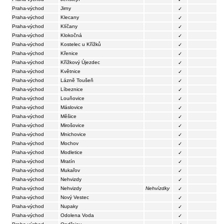
Praha-východ
Jirny
✓
Praha-východ
Klecany
✓
Praha-východ
Klíčany
✓
Praha-východ
Klokočná
✓
Praha-východ
Kostelec u Křížků
✓
Praha-východ
Křenice
✓
Praha-východ
Křížkový Újezdec
✓
Praha-východ
Květnice
✓
Praha-východ
Lázně Toušeň
✓
Praha-východ
Líbeznice
✓
Praha-východ
Louňovice
✓
Praha-východ
Máslovice
✓
Praha-východ
Měšice
✓
Praha-východ
Mirošovice
✓
Praha-východ
Mnichovice
✓
Praha-východ
Mochov
✓
Praha-východ
Modletice
✓
Praha-východ
Mratín
✓
Praha-východ
Mukařov
✓
Praha-východ
Nehvizdy
✓
Praha-východ
Nehvizdy
Nehvízdky
✓
Praha-východ
Nový Vestec
✓
Praha-východ
Nupaky
✓
Praha-východ
Odolena Voda
✓