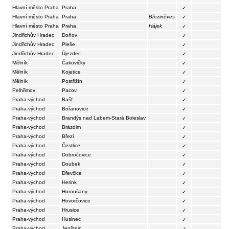
Hlavní město Praha
Praha
✓
Hlavní město Praha
Praha
Březiněves
✓
Hlavní město Praha
Praha
Hájek
✓
Jindřichův Hradec
Doňov
✓
Jindřichův Hradec
Pleše
✓
Jindřichův Hradec
Újezdec
✓
Mělník
Čakovičky
✓
Mělník
Kojetice
✓
Mělník
Postřižín
✓
Pelhřimov
Pacov
✓
Praha-východ
Bašť
✓
Praha-východ
Bořanovice
✓
Praha-východ
Brandýs nad Labem-Stará Boleslav
✓
Praha-východ
Brázdim
✓
Praha-východ
Březí
✓
Praha-východ
Čestlice
✓
Praha-východ
Dobročovice
✓
Praha-východ
Doubek
✓
Praha-východ
Dřevčice
✓
Praha-východ
Herink
✓
Praha-východ
Horoušany
✓
Praha-východ
Hovorčovice
✓
Praha-východ
Hrusice
✓
Praha-východ
Husinec
✓
Praha-východ
Jenštejn
✓