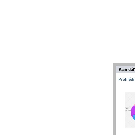
Kam dál
Prohlédn