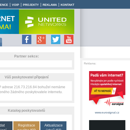
|
|
|
|
RENCE
VOIP
PROJEKTY
REKLAMA
KONTAKT
Partner sekce:
Reklama:
Váš poskytovatel připojení
IP adrese 216.73.216.84 bohužel nemáme
zeného žádného poskytovatele internetu.
Katalog poskytovatelů
www.eurosignal.cz
dat
Registrace
Aktualizace