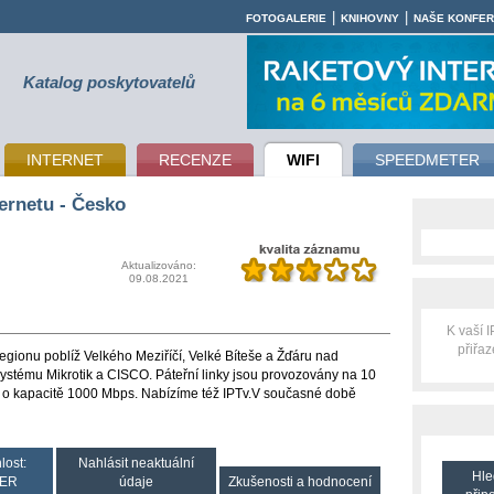
|
|
FOTOGALERIE
KNIHOVNY
NAŠE KONFE
Katalog poskytovatelů
INTERNET
RECENZE
WIFI
SPEEDMETER
ernetu - Česko
Aktualizováno:
09.08.2021
K vaší 
přiřa
egionu poblíž Velkého Meziříčí, Velké Bíteše a Žďáru nad
systému Mikrotik a CISCO. Páteřní linky jsou provozovány na 10
h o kapacitě 1000 Mbps. Nabízíme též IPTv.V současné době
lost:
Nahlásit neaktuální
Hle
ER
údaje
Zkušenosti a hodnocení