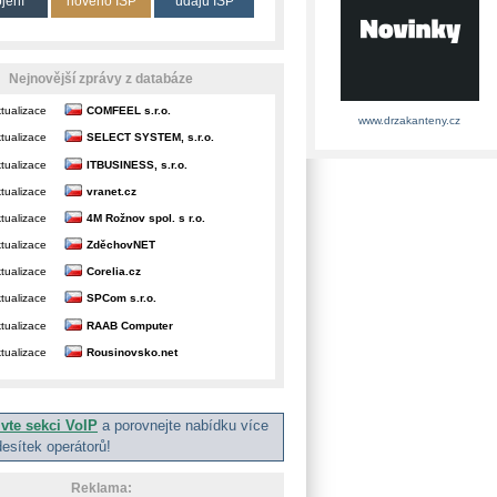
ojení
nového ISP
údajů ISP
Nejnovější zprávy z databáze
tualizace
COMFEEL s.r.o.
www.drzakanteny.cz
tualizace
SELECT SYSTEM, s.r.o.
tualizace
ITBUSINESS, s.r.o.
tualizace
vranet.cz
tualizace
4M Rožnov spol. s r.o.
tualizace
ZděchovNET
tualizace
Corelia.cz
tualizace
SPCom s.r.o.
tualizace
RAAB Computer
tualizace
Rousinovsko.net
ivte sekci VoIP
a porovnejte nabídku více
desítek operátorů!
Reklama: