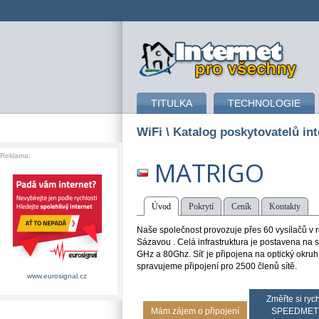
připojení k internetu
TITULKA
TECHNOLOGIE
WiFi
\ Katalog poskytovatelů int
Reklama:
MATRIGO
Úvod
Pokrytí
Ceník
Kontakty
Naše společnost provozuje přes 60 vysílačů v r
Sázavou . Celá infrastruktura je postavena na 
GHz a 80Ghz. Síť je připojena na optický okru
spravujeme připojení pro 2500 členů sítě.
www.eurosignal.cz
Změřte si rych
Mám zájem o připojení
SPEEDMET