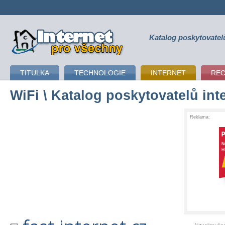
Katalog poskytovatel
připojení k internetu
TITULKA
TECHNOLOGIE
INTERNET
RE
WiFi
\ Katalog poskytovatelů int
Reklama: