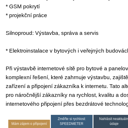
* GSM pokrytí
* projekční práce
Silnoproud: Výstavba, správa a servis
* Elektroinstalace v bytových i veřejných budovác
Při výstavbě internetové sítě pro bytové a panel
komplexní řešení, které zahrnuje výstavbu, zajiš
zařízení a připojení zákazníka k internetu. Tato al
pro náročnější zákazníky na rychlost, kvalitu a d
internetového připojení přes bezdrátové technologi
Změřte si rychlost:
Nahlásit neaktuáln
Mám zájem o připojení
SPEEDMETER
údaje