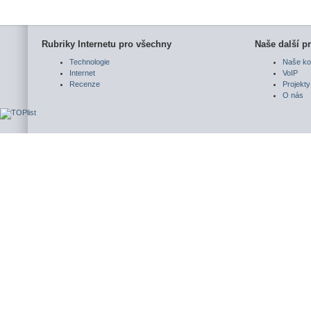
Rubriky Internetu pro všechny
Naše další pr
Technologie
Naše ko
Internet
VoIP
Recenze
Projekty
O nás