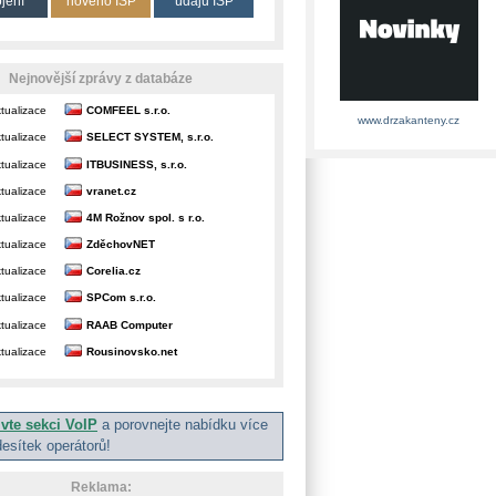
ojení
nového ISP
údajů ISP
Nejnovější zprávy z databáze
tualizace
COMFEEL s.r.o.
www.drzakanteny.cz
tualizace
SELECT SYSTEM, s.r.o.
tualizace
ITBUSINESS, s.r.o.
tualizace
vranet.cz
tualizace
4M Rožnov spol. s r.o.
tualizace
ZděchovNET
tualizace
Corelia.cz
tualizace
SPCom s.r.o.
tualizace
RAAB Computer
tualizace
Rousinovsko.net
ivte sekci VoIP
a porovnejte nabídku více
desítek operátorů!
Reklama: