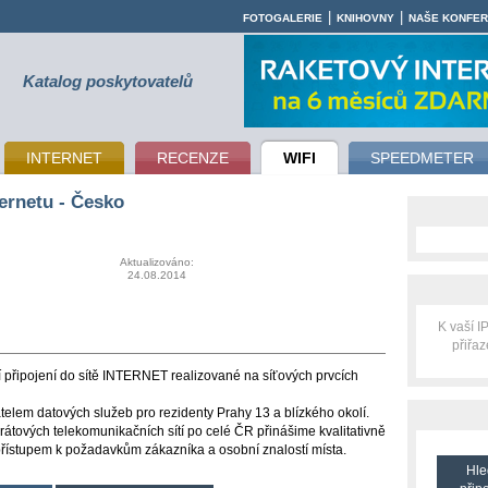
|
|
FOTOGALERIE
KNIHOVNY
NAŠE KONFE
Katalog poskytovatelů
INTERNET
RECENZE
WIFI
SPEEDMETER
ernetu - Česko
Aktualizováno:
24.08.2014
K vaší 
přiřa
připojení do sítě INTERNET realizované na síťových prvcích
atelem datových služeb pro rezidenty Prahy 13 a blízkého okolí.
átových telekomunikačních sítí po celé ČR přinášime kvalitativně
 přístupem k požadavkům zákazníka a osobní znalostí místa.
Hle