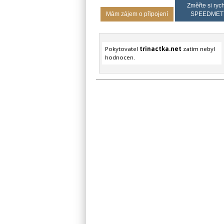
Změřte si rych
Mám zájem o připojení
SPEEDMET
Pokytovatel
trinactka.net
zatím nebyl
hodnocen.