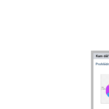
Kam dál
Prohlédn