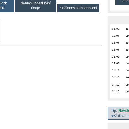
přip
lost:
Nahlásit neaktuální
ER
údaje
Zkušenosti a hodnocení
06.01
ak
16.06
ak
16.06
ak
16.06
ak
31.05
ak
31.05
ak
14.12
ak
14.12
ak
14.12
ak
14.12
ak
Tip:
Navšt
než třech 