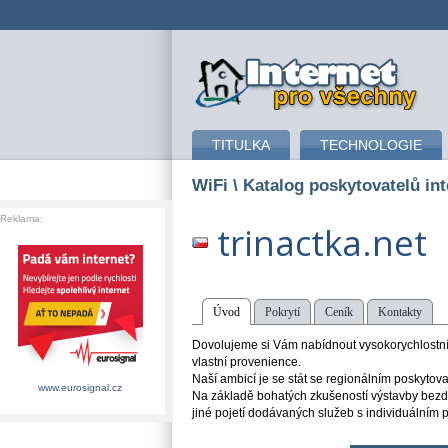
připojení k internetu
TITULKA
TECHNOLOGIE
WiFi
\ Katalog poskytovatelů int
Reklama:
trinactka.net
Úvod
Pokrytí
Ceník
Kontakty
Dovolujeme si Vám nabídnout vysokorychlostní 
vlastní provenience.
Naší ambicí je se stát se regionálním poskytov
www.eurosignal.cz
Na základě bohatých zkušeností výstavby bezdr
jiné pojetí dodávaných služeb s individuálním