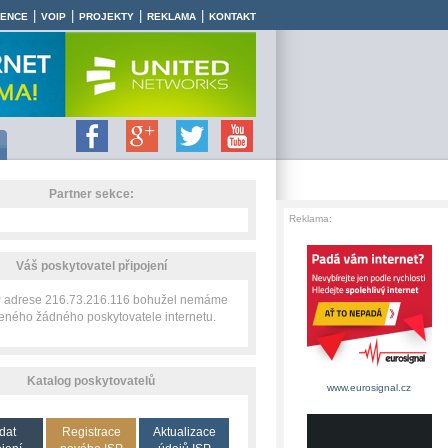
|
|
|
|
RENCE
VOIP
PROJEKTY
REKLAMA
KONTAKT
Partner sekce:
Reklama:
Váš poskytovatel připojení
IP adrese 216.73.216.116 bohužel nemáme
zeného žádného poskytovatele internetu.
Katalog poskytovatelů
www.eurosignal.cz
dat
Registrace
Aktualizace