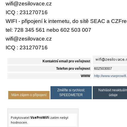
wifi@zesilovace.cz
ICQ : 231270716
WIFI - připojení k internetu, do sítě SEAC a CZFr
tel: 728 345 561 nebo 602 503 007
wifi@zesilovace.cz
ICQ : 231270716
Kontaktní email pro veřejnost
Telefon pro veřejnost
602503007
WWW
http://www.vseprowifi.
Změřte si rychlost:
Nahlásit neaktuáln
Mám zájem o připojení
SPEEDMETER
údaje
Pokytovatel
VseProWiFi
zatím nebyl
hodnocen.