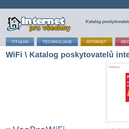
Katalog poskytovatel
připojení k internetu
TITULKA
TECHNOLOGIE
INTERNET
RE
WiFi
\ Katalog poskytovatelů int
Reklama: