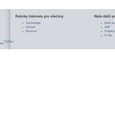
Rubriky Internetu pro všechny
Naše další pr
Technologie
Naše ko
Internet
VoIP
Recenze
Projekty
O nás