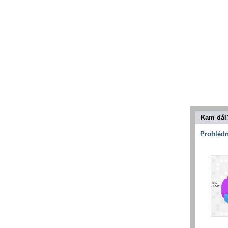
Kam dál
Prohlédn