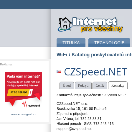
připojení k internetu
TITULKA
TECHNOLOGIE
WiFi
\ Katalog poskytovatelů int
Reklama:
CZSpeed.NET
Úvod
Pokrytí
Ceník
Kontakty
Kontaktní údaje společnosti CZSpeed.NET:
CZSpeed.NET s.r.o.
Braškovská 15, 161 00 Praha 6
Zájemci o připojení:
www.eurosignal.cz
Jan Vrána, tel. 732 23 88 31
Hlášení poruch - SMS: 773 243 413
support@czspeed.net