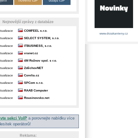
ojení
nového ISP
údajů ISP
Nejnovější zprávy z databáze
tualizace
COMFEEL s.r.o.
www.drzakanteny.cz
tualizace
SELECT SYSTEM, s.r.o.
tualizace
ITBUSINESS, s.r.o.
tualizace
vranet.cz
tualizace
4M Rožnov spol. s r.o.
tualizace
ZděchovNET
tualizace
Corelia.cz
tualizace
SPCom s.r.o.
tualizace
RAAB Computer
tualizace
Rousinovsko.net
ivte sekci VoIP
a porovnejte nabídku více
desítek operátorů!
Reklama: