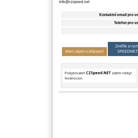
info@czspeed.net
Kontaktní email pro v
Telefon pro v
Změřte si rych
Mám zájem o připojení
SPEEDMET
Pokytovatel
CZSpeed.NET
zatím nebyl
hodnocen.