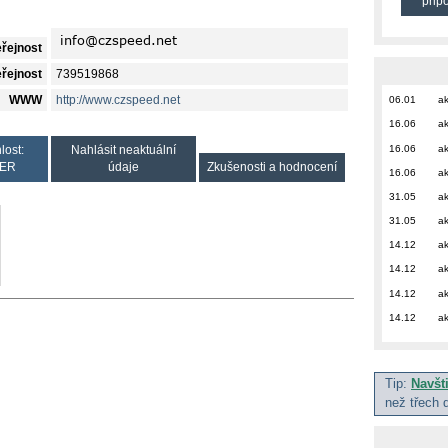
přip
eřejnost
eřejnost
739519868
WWW
http://www.czspeed.net
06.01
ak
16.06
ak
16.06
ak
lost:
Nahlásit neaktuální
ER
údaje
Zkušenosti a hodnocení
16.06
ak
31.05
ak
31.05
ak
14.12
ak
14.12
ak
14.12
ak
14.12
ak
Tip:
Navšt
než třech 