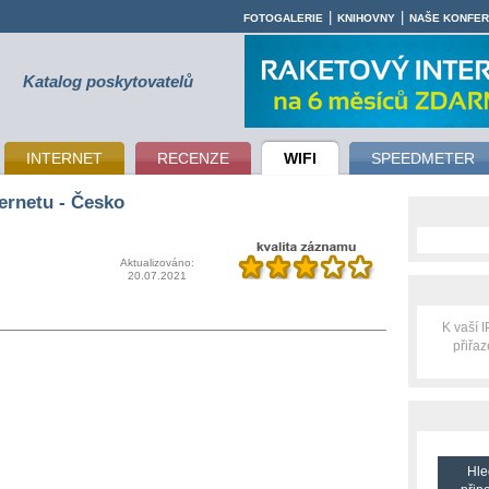
|
|
FOTOGALERIE
KNIHOVNY
NAŠE KONFE
Katalog poskytovatelů
INTERNET
RECENZE
WIFI
SPEEDMETER
ernetu - Česko
Aktualizováno:
20.07.2021
K vaší 
přiřa
Hle