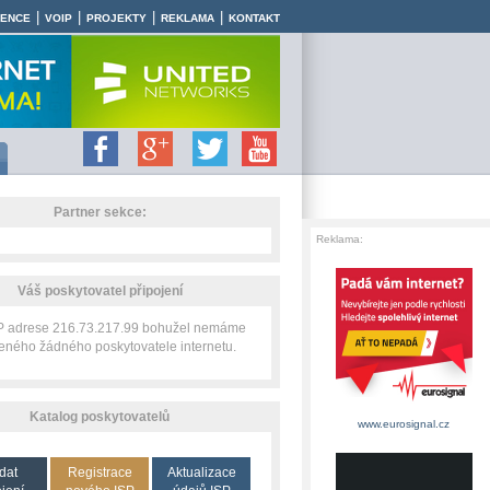
|
|
|
|
RENCE
VOIP
PROJEKTY
REKLAMA
KONTAKT
Partner sekce:
Reklama:
Váš poskytovatel připojení
IP adrese 216.73.217.99 bohužel nemáme
zeného žádného poskytovatele internetu.
Katalog poskytovatelů
www.eurosignal.cz
dat
Registrace
Aktualizace