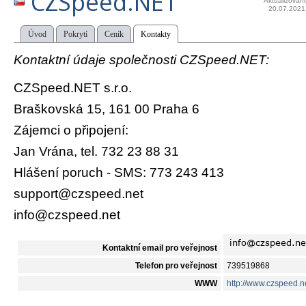
CZSpeed.NET
Aktualizován
20.07.2021
Úvod
Pokrytí
Ceník
Kontakty
Kontaktní údaje společnosti CZSpeed.NET:
CZSpeed.NET s.r.o.
Braškovská 15, 161 00 Praha 6
Zájemci o připojení:
Jan Vrána, tel. 732 23 88 31
Hlášení poruch - SMS: 773 243 413
support@czspeed.net
info@czspeed.net
Kontaktní email pro veřejnost
Telefon pro veřejnost
739519868
WWW
http://www.czspeed.n