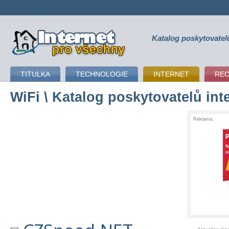
Katalog poskytovatel
připojení k internetu
TITULKA
TECHNOLOGIE
INTERNET
RE
WiFi
\ Katalog poskytovatelů int
Reklama: