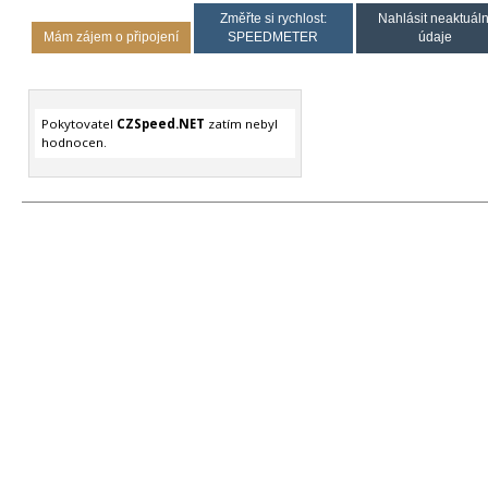
Změřte si rychlost:
Nahlásit neaktuáln
Mám zájem o připojení
SPEEDMETER
údaje
Pokytovatel
CZSpeed.NET
zatím nebyl
hodnocen.