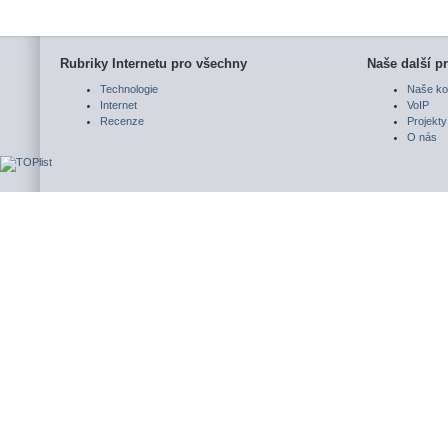
Rubriky Internetu pro všechny
Naše další pr
Technologie
Naše ko
Internet
VoIP
Recenze
Projekty
O nás