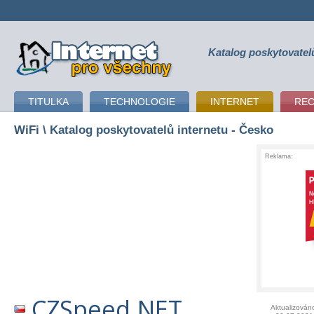
Katalog poskytovatel
připojení k internetu
TITULKA
TECHNOLOGIE
INTERNET
RE
WiFi
\ Katalog poskytovatelů internetu - Česko
Reklama:
CZSpeed.NET
Aktualizován