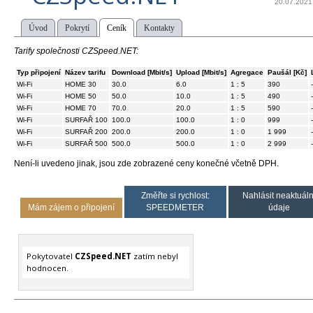
20.07.2021
Úvod
Pokrytí
Ceník
Kontakty
Tarify společnosti CZSpeed.NET:
Typ připojení
Název tarifu
Download [Mbit/s]
Upload [Mbit/s]
Agregace
Paušál [Kč]
Wi-Fi
HOME 30
30.0
6.0
1 : 5
390
-
Wi-Fi
HOME 50
50.0
10.0
1 : 5
490
-
Wi-Fi
HOME 70
70.0
20.0
1 : 5
590
-
Wi-Fi
SURFAŘ 100
100.0
100.0
1 : 0
999
-
Wi-Fi
SURFAŘ 200
200.0
200.0
1 : 0
1 999
-
Wi-Fi
SURFAŘ 500
500.0
500.0
1 : 0
2 999
-
Není-li uvedeno jinak, jsou zde zobrazené ceny konečné včetně DPH.
Změřte si rychlost:
Nahlásit neaktuáln
Mám zájem o připojení
SPEEDMETER
údaje
Pokytovatel
CZSpeed.NET
zatím nebyl
hodnocen.