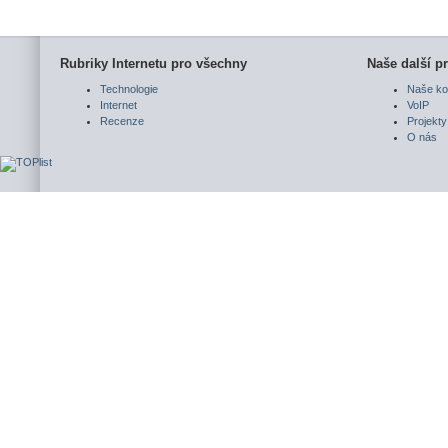
Rubriky Internetu pro všechny
Naše další pr
Technologie
Naše ko
Internet
VoIP
Recenze
Projekty
O nás