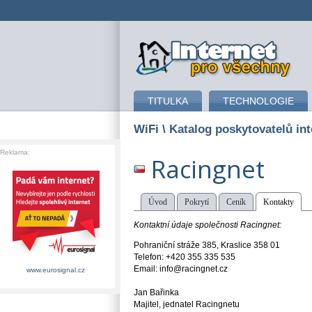
připojení k internetu
TITULKA
TECHNOLOGIE
WiFi
\ Katalog poskytovatelů int
Reklama:
Racingnet
Úvod
Pokrytí
Ceník
Kontakty
Kontaktní údaje společnosti Racingnet:
Pohraniční stráže 385, Kraslice 358 01
Telefon: +420 355 335 535
Email: info@racingnet.cz
www.eurosignal.cz
Jan Bařinka
Majitel, jednatel Racingnetu