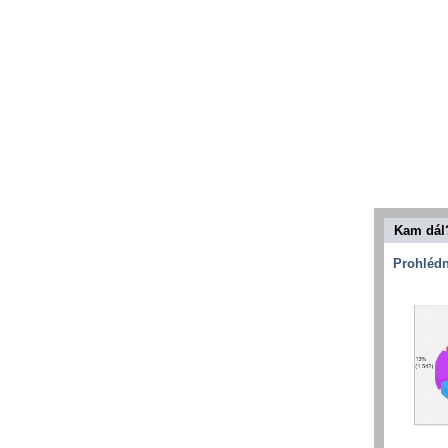
Kam dál
Prohlédn