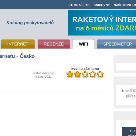
|
|
FOTOGALERIE
KNIHOVNY
NAŠE KONFE
Katalog poskytovatelů
INTERNET
RECENZE
WIFI
SPEEDMETER
ernetu - Česko
Aktualizováno:
28.08.2021
K vaší 
přiřa
Hle