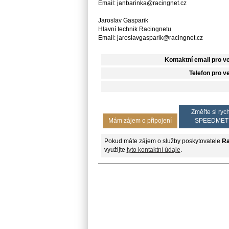
Email: janbarinka@racingnet.cz
Jaroslav Gasparik
Hlavní technik Racingnetu
Email: jaroslavgasparik@racingnet.cz
Kontaktní email pro v
Telefon pro v
Změřte si rych
Mám zájem o připojení
SPEEDMET
Pokud máte zájem o služby poskytovatele
Ra
využijte
tyto kontaktní údaje
.