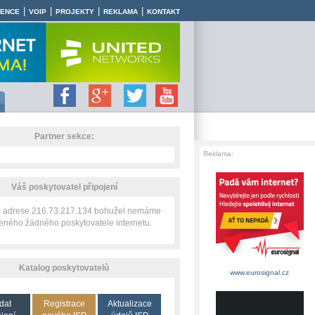
|
|
|
|
RENCE
VOIP
PROJEKTY
REKLAMA
KONTAKT
Partner sekce:
Reklama:
Váš poskytovatel připojení
IP adrese 216.73.217.134 bohužel nemáme
zeného žádného poskytovatele internetu.
Katalog poskytovatelů
www.eurosignal.cz
dat
Registrace
Aktualizace