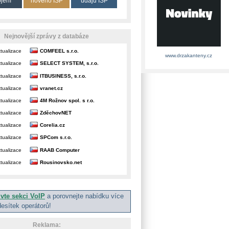
ojení
nového ISP
údajů ISP
Nejnovější zprávy z databáze
tualizace
COMFEEL s.r.o.
www.drzakanteny.cz
tualizace
SELECT SYSTEM, s.r.o.
tualizace
ITBUSINESS, s.r.o.
tualizace
vranet.cz
tualizace
4M Rožnov spol. s r.o.
tualizace
ZděchovNET
tualizace
Corelia.cz
tualizace
SPCom s.r.o.
tualizace
RAAB Computer
tualizace
Rousinovsko.net
ivte sekci VoIP
a porovnejte nabídku více
desítek operátorů!
Reklama: