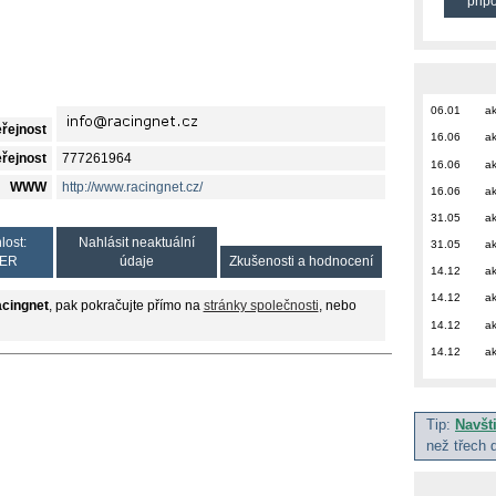
přip
06.01
ak
eřejnost
16.06
ak
eřejnost
777261964
16.06
ak
WWW
http://www.racingnet.cz/
16.06
ak
31.05
ak
lost:
Nahlásit neaktuální
31.05
ak
ER
údaje
Zkušenosti a hodnocení
14.12
ak
14.12
ak
cingnet
, pak pokračujte přímo na
stránky společnosti
, nebo
14.12
ak
14.12
ak
Tip:
Navšt
než třech 