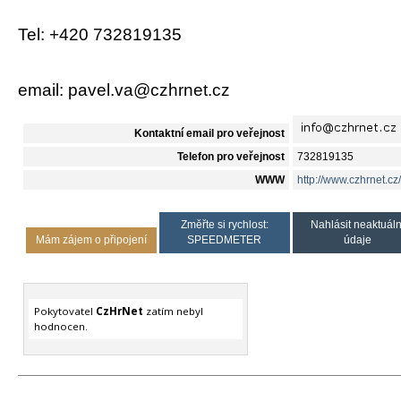
Tel: +420 732819135
email: pavel.va@czhrnet.cz
Kontaktní email pro veřejnost
Telefon pro veřejnost
732819135
WWW
http://www.czhrnet.cz/
Změřte si rychlost:
Nahlásit neaktuáln
Mám zájem o připojení
SPEEDMETER
údaje
Pokytovatel
CzHrNet
zatím nebyl
hodnocen.