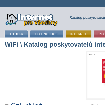
Katalog poskytovatel
připojení k internetu
TITULKA
TECHNOLOGIE
INTERNET
RE
WiFi
\ Katalog poskytovatelů int
Reklama: