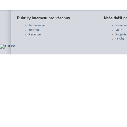
Rubriky Internetu pro všechny
Naše další pr
Technologie
Naše ko
Internet
VoIP
Recenze
Projekty
O nás