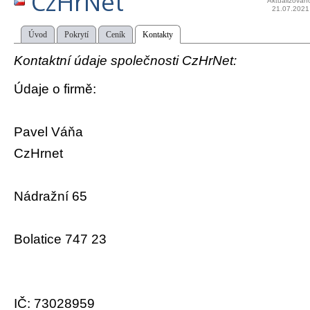
CzHrNet
Aktualizován
21.07.2021
Úvod
Pokrytí
Ceník
Kontakty
Kontaktní údaje společnosti CzHrNet:
Údaje o firmě:
Pavel Váňa
CzHrnet
Nádražní 65
Bolatice 747 23
IČ: 73028959