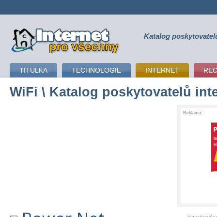
Katalog poskytovatel
připojení k internetu
TITULKA
TECHNOLOGIE
INTERNET
RE
WiFi
\ Katalog poskytovatelů int
Reklama: