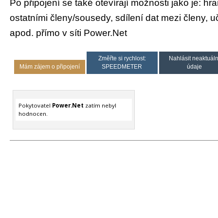
Po připojení se také otevírají možnosti jako je: hran
ostatními členy/sousedy, sdílení dat mezi členy, u
apod. přímo v síti Power.Net
Změřte si rychlost:
Nahlásit neaktuáln
Mám zájem o připojení
SPEEDMETER
údaje
Pokytovatel
Power.Net
zatím nebyl
hodnocen.