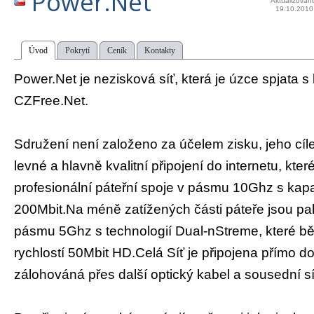
Power.Net
Aktualizován
19.10.2010
Úvod
Pokrytí
Ceník
Kontakty
Power.Net je nezisková síť, která je úzce spjata s 
CZFree.Net.
Sdružení není založeno za účelem zisku, jeho cíle
levné a hlavně kvalitní připojení do internetu, které
profesionální páteřní spoje v pásmu 10Ghz s kap
200Mbit.Na méně zatížených části páteře jsou pak
pásmu 5Ghz s technologií Dual-nStreme, které b
rychlostí 50Mbit HD.Celá Síť je připojena přímo d
zálohováná přes další optický kabel a sousední sí