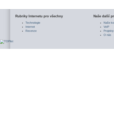
Rubriky Internetu pro všechny
Naše další pr
Technologie
Naše ko
Internet
VoIP
Recenze
Projekty
O nás