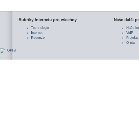
Rubriky Internetu pro všechny
Naše další pr
Technologie
Naše ko
Internet
VoIP
Recenze
Projekty
O nás