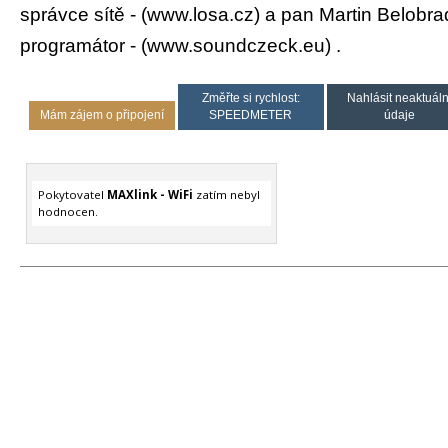
správce sítě - (www.losa.cz) a pan Martin Belobra
programátor - (www.soundczeck.eu) .
Změřte si rychlost:
Nahlásit neaktuáln
Mám zájem o připojení
SPEEDMETER
údaje
Pokytovatel
MAXlink - WiFi
zatím nebyl
hodnocen.