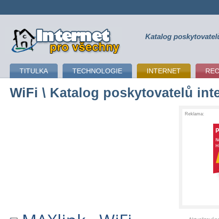
Katalog poskytovatel
připojení k internetu
TITULKA
TECHNOLOGIE
INTERNET
RE
WiFi
\ Katalog poskytovatelů int
Reklama: