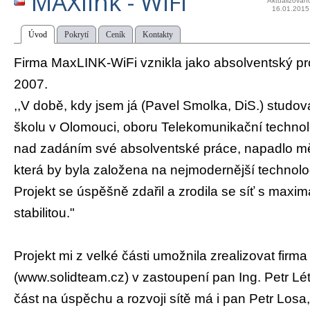
MAXlink - WiFi
Aktualizován
16.01.2015
Úvod
Pokrytí
Ceník
Kontakty
Firma MaxLINK-WiFi vznikla jako absolventský pro
2007.
,,V době, kdy jsem já (Pavel Smolka, DiS.) studo
školu v Olomouci, oboru Telekomunikační technol
nad zadáním své absolventské práce, napadlo mě po
která by byla založena na nejmodernější technologi
Projekt se úspěšně zdařil a zrodila se síť s maxim
stabilitou."
Projekt mi z velké části umožnila zrealizovat firma
(www.solidteam.cz) v zastoupení pan Ing. Petr Lét
část na úspěchu a rozvoji sítě má i pan Petr Losa, 