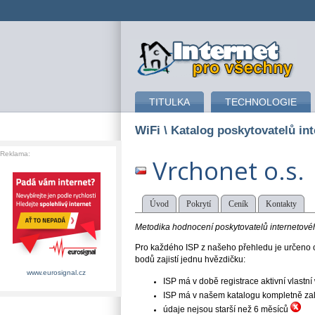
připojení k internetu
TITULKA
TECHNOLOGIE
WiFi
\ Katalog poskytovatelů int
Reklama:
Vrchonet o.s.
Úvod
Pokrytí
Ceník
Kontakty
Metodika hodnocení poskytovatelů internetového
Pro každého ISP z našeho přehledu je určeno o
bodů zajistí jednu hvězdičku:
www.eurosignal.cz
ISP má v době registrace aktivní vlast
ISP má v našem katalogu kompletně založe
údaje nejsou starší než 6 měsíců