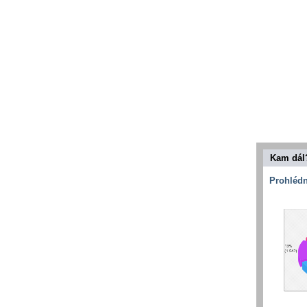
Kam dál
Prohlédn