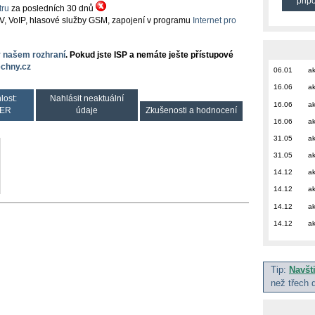
přip
ru
za posledních 30 dnů
TV, VoIP, hlasové služby GSM, zapojení v programu
Internet pro
v našem rozhraní
. Pokud jste ISP a nemáte ješte přístupové
chny.cz
06.01
ak
16.06
ak
lost:
Nahlásit neaktuální
16.06
ak
ER
údaje
Zkušenosti a hodnocení
16.06
ak
31.05
ak
31.05
ak
14.12
ak
14.12
ak
14.12
ak
14.12
ak
Tip:
Navšt
než třech 