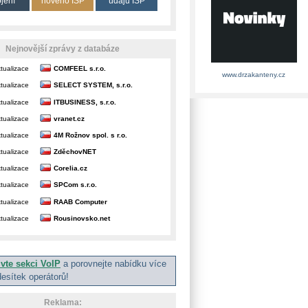
ojení
nového ISP
údajů ISP
Nejnovější zprávy z databáze
tualizace
COMFEEL s.r.o.
www.drzakanteny.cz
tualizace
SELECT SYSTEM, s.r.o.
tualizace
ITBUSINESS, s.r.o.
tualizace
vranet.cz
tualizace
4M Rožnov spol. s r.o.
tualizace
ZděchovNET
tualizace
Corelia.cz
tualizace
SPCom s.r.o.
tualizace
RAAB Computer
tualizace
Rousinovsko.net
ivte sekci VoIP
a porovnejte nabídku více
desítek operátorů!
Reklama: