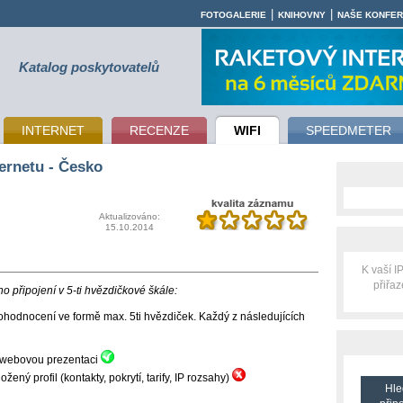
|
|
FOTOGALERIE
KNIHOVNY
NAŠE KONFE
Katalog poskytovatelů
INTERNET
RECENZE
WIFI
SPEEDMETER
ernetu - Česko
Aktualizováno:
15.10.2014
K vaší 
přiřa
 připojení v 5-ti hvězdičkové škále:
hodnocení ve formě max. 5ti hvězdiček. Každý z následujících
ní webovou prezentaci
ný profil (kontakty, pokrytí, tarify, IP rozsahy)
Hle