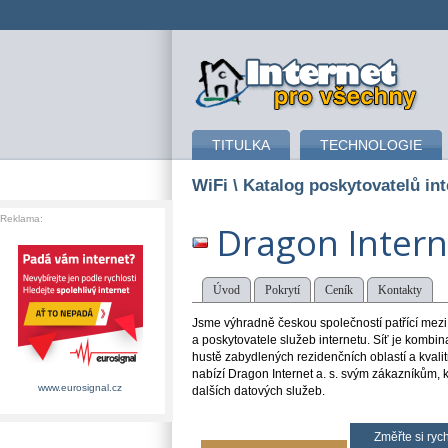
připojení k internetu
TITULKA
TECHNOLOGIE
WiFi
\ Katalog poskytovatelů int
Reklama:
Dragon Intern
Úvod
Pokrytí
Ceník
Kontakty
Jsme výhradně českou společností patřící mezi
a poskytovatele služeb internetu. Síť je kombin
hustě zabydlených rezidenčních oblastí a kvali
nabízí Dragon Internet a. s. svým zákazníkům, kr
www.eurosignal.cz
dalších datových služeb.
Změřte si rych