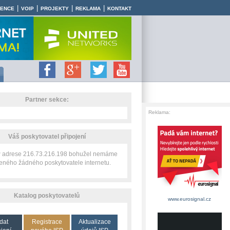
|
|
|
|
RENCE
VOIP
PROJEKTY
REKLAMA
KONTAKT
Partner sekce:
Reklama:
Váš poskytovatel připojení
IP adrese 216.73.216.198 bohužel nemáme
zeného žádného poskytovatele internetu.
Katalog poskytovatelů
www.eurosignal.cz
dat
Registrace
Aktualizace