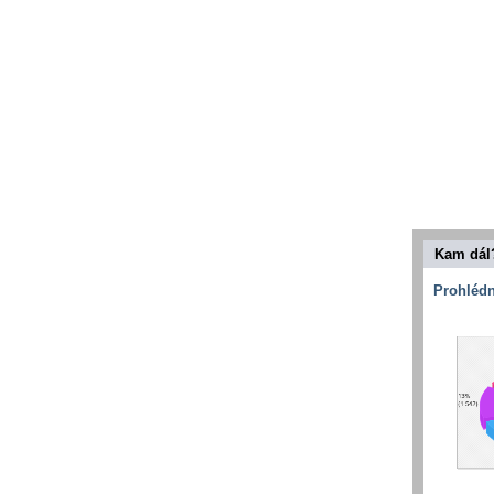
Kam dál
Prohlédn