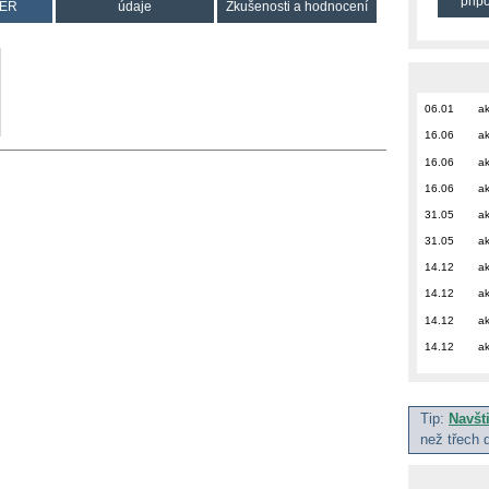
přip
ER
údaje
Zkušenosti a hodnocení
06.01
ak
16.06
ak
16.06
ak
16.06
ak
31.05
ak
31.05
ak
14.12
ak
14.12
ak
14.12
ak
14.12
ak
Tip:
Navšt
než třech 