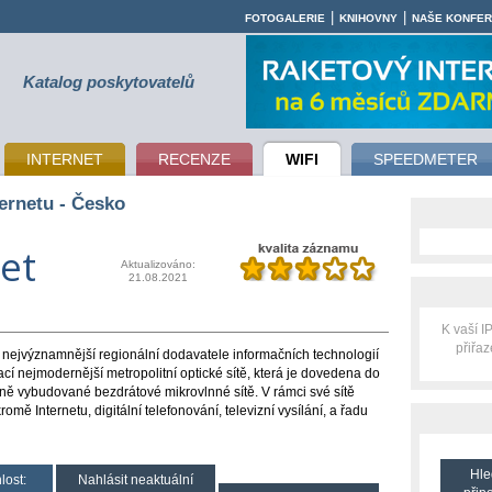
|
|
FOTOGALERIE
KNIHOVNY
NAŠE KONFE
Katalog poskytovatelů
INTERNET
RECENZE
WIFI
SPEEDMETER
ernetu - Česko
et
Aktualizováno:
21.08.2021
K vaší 
přiřa
 nejvýznamnější regionální dodavatele informačních technologií
ací nejmodernější metropolitní optické sítě, která je dovedena do
tně vybudované bezdrátové mikrovlnné sítě. V rámci své sítě
omě Internetu, digitální telefonování, televizní vysílání, a řadu
Hle
lost:
Nahlásit neaktuální