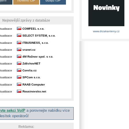
ojení
nového ISP
údajů ISP
Nejnovější zprávy z databáze
tualizace
COMFEEL s.r.o.
www.drzakanteny.cz
tualizace
SELECT SYSTEM, s.r.o.
tualizace
ITBUSINESS, s.r.o.
tualizace
vranet.cz
tualizace
4M Rožnov spol. s r.o.
tualizace
ZděchovNET
tualizace
Corelia.cz
tualizace
SPCom s.r.o.
tualizace
RAAB Computer
tualizace
Rousinovsko.net
ivte sekci VoIP
a porovnejte nabídku více
desítek operátorů!
Reklama: