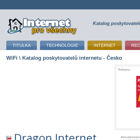
Katalog poskytovatel
připojení k internetu
TITULKA
TECHNOLOGIE
INTERNET
RE
WiFi
\ Katalog poskytovatelů internetu - Česko
Reklama:
Dragon Internet
Aktualizován