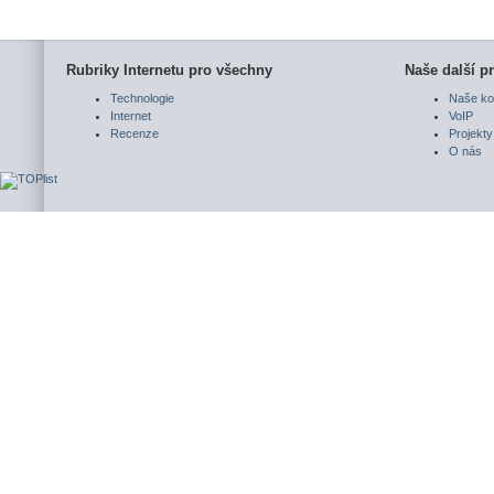
Rubriky Internetu pro všechny
Naše další pr
Technologie
Naše ko
Internet
VoIP
Recenze
Projekty
O nás