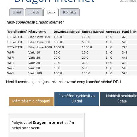
21.08.2021
Úvod
Pokrytí
Ceník
Kontakty
Tarify společnosti Dragon Internet :
Typ připojení
Název tarifu
Download [Mbit/s]
Upload [Mbit/s]
Agregace
Paušál [K
FTTx/ETTH
FiberHome 100
100.0
100.0
1 : 0
378
FTTx/ETTH
FiberHome 500
500.0
500.0
1 : 0
598
FTTx/ETTH
FiberHome 1000
1000.0
1000.0
1 : 0
798
Wi-Fi
Vario 10
10.0
10.0
1 : 0
348
Wi-Fi
Vario 20
20.0
20.0
1 : 0
448
Wi-Fi
Vario 30
30.0
30.0
1 : 0
498
Wi-Fi
Vario 50
50.0
50.0
1 : 0
548
Wi-Fi
Vario 100
100.0
100.0
1 : 0
598
Není-li uvedeno jinak, jsou zde zobrazené ceny konečné včetně DPH.
1 změření rychlosti za
Nahlásit neaktuáln
Mám zájem o připojení
30 dní
údaje
Pokytovatel
Dragon Internet
zatím
nebyl hodnocen.