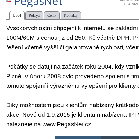
PegasNet
Aktualizován
11.04.2021
Úvod
Pokrytí
Ceník
Kontakty
Vysokorychlostní připojení k internetu se základní
100M/60M s cenou jiz od 250,-Kč včetně DPH. Pro 
řešení včetně vyšší či garantované rychlosti, vče
Počátky se datují na začátek roku 2004, kdy vznik
Plzně. V únoru 2008 bylo provedeno spojení s fir
tomuto spojení i výraznému vylepšení pro klienty o
Díky možnostem jsou klientům nabízeny krátkod
akce. Nově od 1.9.2015 je klientům nabízena IPTV
naleznete na www.PegasNet.cz.