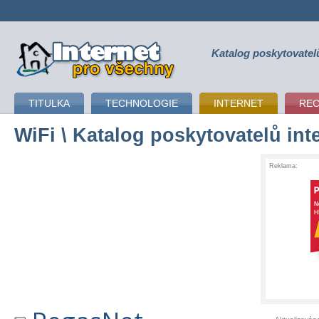
Katalog poskytovatel
připojení k internetu
TITULKA
TECHNOLOGIE
INTERNET
RE
WiFi
\ Katalog poskytovatelů int
Reklama: