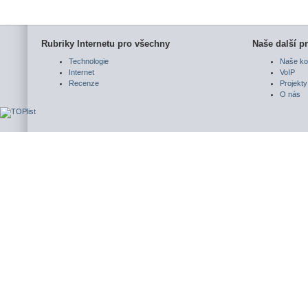
Rubriky Internetu pro všechny
Naše další pr
Technologie
Naše ko
Internet
VoIP
Recenze
Projekty
O nás