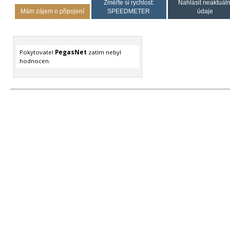
Změřte si rychlost:
Nahlásit neaktuáln
Mám zájem o připojení
SPEEDMETER
údaje
Pokytovatel
PegasNet
zatím nebyl
hodnocen.