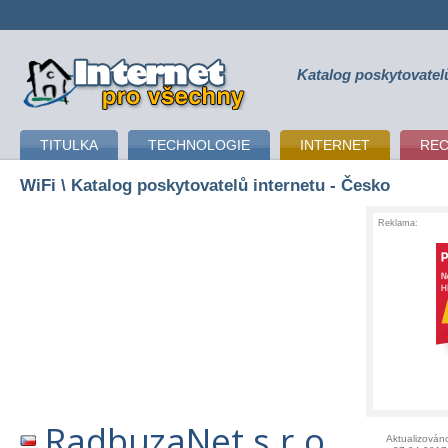
Katalog poskytovatel
připojení k internetu
TITULKA
TECHNOLOGIE
INTERNET
RE
WiFi
\ Katalog poskytovatelů internetu - Česko
Reklama:
RadbuzaNet s.r.o
Aktualizován