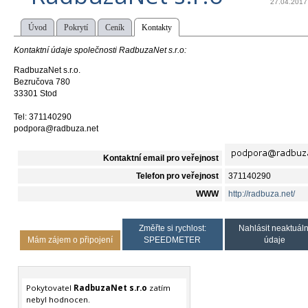
27.04.2017
Úvod
Pokrytí
Ceník
Kontakty
Kontaktní údaje společnosti RadbuzaNet s.r.o:
RadbuzaNet s.r.o.
Bezručova 780
33301 Stod
Tel: 371140290
podpora@radbuza.net
Kontaktní email pro veřejnost
Telefon pro veřejnost
371140290
WWW
http://radbuza.net/
Změřte si rychlost:
Nahlásit neaktuáln
Mám zájem o připojení
SPEEDMETER
údaje
Pokytovatel
RadbuzaNet s.r.o
zatím
nebyl hodnocen.