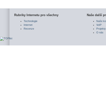
Rubriky Internetu pro všechny
Naše další pr
Technologie
Naše ko
Internet
VoIP
Recenze
Projekty
O nás