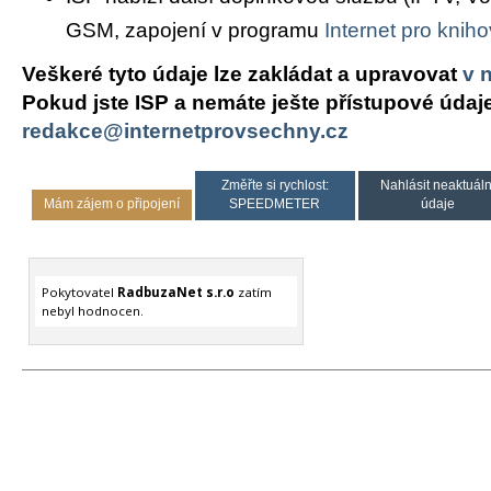
GSM, zapojení v programu
Internet pro knih
Veškeré tyto údaje lze zakládat a upravovat
v 
Pokud jste ISP a nemáte ješte přístupové údaj
redakce@internetprovsechny.cz
Změřte si rychlost:
Nahlásit neaktuáln
Mám zájem o připojení
SPEEDMETER
údaje
Pokytovatel
RadbuzaNet s.r.o
zatím
nebyl hodnocen.