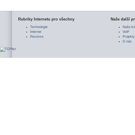
Rubriky Internetu pro všechny
Naše další pr
Technologie
Naše ko
Internet
VoIP
Recenze
Projekty
O nás