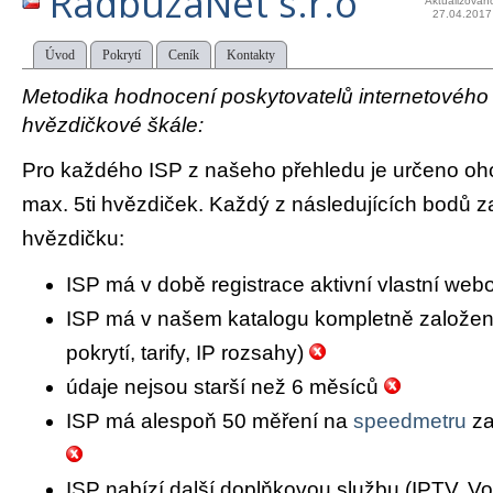
RadbuzaNet s.r.o
Aktualizován
27.04.2017
Úvod
Pokrytí
Ceník
Kontakty
Metodika hodnocení poskytovatelů internetového př
hvězdičkové škále:
Pro každého ISP z našeho přehledu je určeno oh
max. 5ti hvězdiček. Každý z následujících bodů za
hvězdičku:
ISP má v době registrace aktivní vlastní we
ISP má v našem katalogu kompletně založený 
pokrytí, tarify, IP rozsahy)
údaje nejsou starší než 6 měsíců
ISP má alespoň 50 měření na
speedmetru
za
ISP nabízí další doplňkovou službu (IPTV, Vo