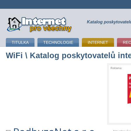
Katalog poskytovatel
připojení k internetu
TITULKA
TECHNOLOGIE
INTERNET
RE
WiFi
\ Katalog poskytovatelů int
Reklama: