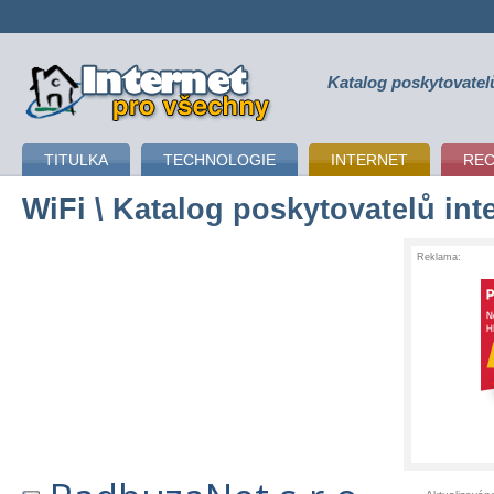
Katalog poskytovatel
připojení k internetu
TITULKA
TECHNOLOGIE
INTERNET
RE
WiFi
\ Katalog poskytovatelů int
Reklama: