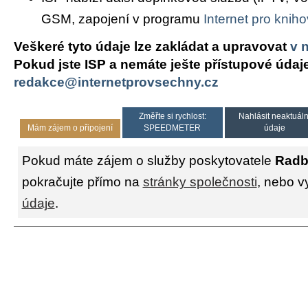
GSM, zapojení v programu
Internet pro knih
Veškeré tyto údaje lze zakládat a upravovat
v 
Pokud jste ISP a nemáte ješte přístupové údaj
redakce@internetprovsechny.cz
Změřte si rychlost:
Nahlásit neaktuáln
Mám zájem o připojení
SPEEDMETER
údaje
Pokud máte zájem o služby poskytovatele
Radb
pokračujte přímo na
stránky společnosti
, nebo v
údaje
.