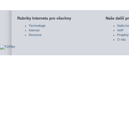
Rubriky Internetu pro všechny
Naše další pr
Technologie
Naše ko
Internet
VoIP
Recenze
Projekty
O nás