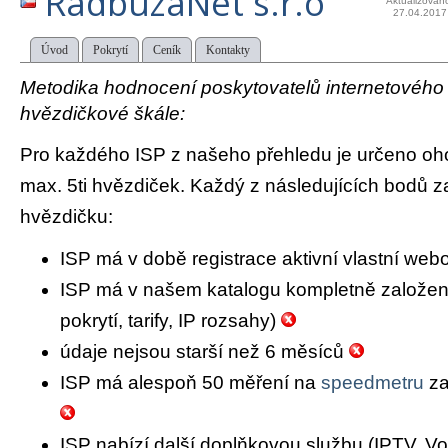
RadbuzaNet s.r.o
Aktualizován
27.04.2017
Úvod
Pokrytí
Ceník
Kontakty
Metodika hodnocení poskytovatelů internetového př
hvězdičkové škále:
Pro každého ISP z našeho přehledu je určeno oh
max. 5ti hvězdiček. Každý z následujících bodů za
hvězdičku:
ISP má v době registrace aktivní vlastní we
ISP má v našem katalogu kompletně založený 
pokrytí, tarify, IP rozsahy)
údaje nejsou starší než 6 měsíců
ISP má alespoň 50 měření na
speedmetru
za
ISP nabízí další doplňkovou službu (IPTV, Vo