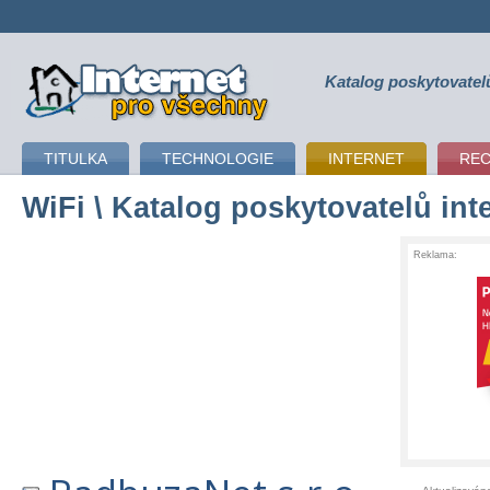
Katalog poskytovatel
připojení k internetu
TITULKA
TECHNOLOGIE
INTERNET
RE
WiFi
\ Katalog poskytovatelů int
Reklama: