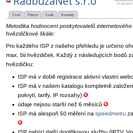
RadbuzaNet s.r.o
Aktualizován
27.04.2017
Úvod
Pokrytí
Ceník
Kontakty
Metodika hodnocení poskytovatelů internetového př
hvězdičkové škále:
Pro každého ISP z našeho přehledu je určeno oh
max. 5ti hvězdiček. Každý z následujících bodů za
hvězdičku:
ISP má v době registrace aktivní vlastní we
ISP má v našem katalogu kompletně založený 
pokrytí, tarify, IP rozsahy)
údaje nejsou starší než 6 měsíců
ISP má alespoň 50 měření na
speedmetru
za
ISP nabízí další doplňkovou službu (IPTV, Vo