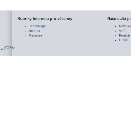
Rubriky Internetu pro všechny
Naše další pr
Technologie
Naše ko
Internet
VoIP
Recenze
Projekty
O nás