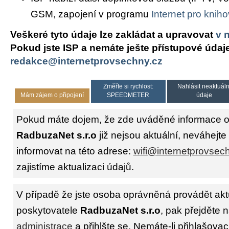
GSM, zapojení v programu
Internet pro knih
Veškeré tyto údaje lze zakládat a upravovat
v 
Pokud jste ISP a nemáte ješte přístupové údaj
redakce@internetprovsechny.cz
Změřte si rychlost:
Nahlásit neaktuáln
Mám zájem o připojení
SPEEDMETER
údaje
Pokud máte dojem, že zde uváděné informace o 
RadbuzaNet s.r.o
již nejsou aktuální, neváhejte
informovat na této adrese:
wifi@internetprovsec
zajistíme aktualizaci údajů.
V případě že jste osoba oprávněná provádět akt
poskytovatele
RadbuzaNet s.r.o
, pak přejděte 
administrace
a přihlšte se. Nemáte-li přihlašovac