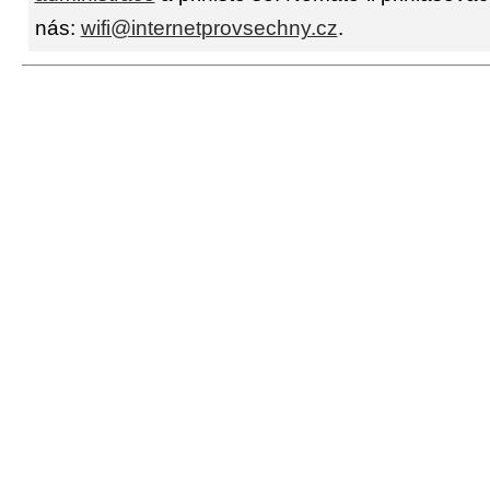
nás:
wifi@internetprovsechny.cz
.