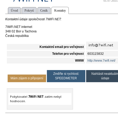
01.07.2021
Úvod
Pokrytí
Ceník
Kontakty
Kontaktní údaje společnosti 7WiFi NET:
7WiFi.NET internet
348 02 Bor u Tachova
Česká republika
Kontaktní email pro veřejnost
Telefon pro veřejnost
603115832
WWW
http://www.7wifi.net/
Změřte si rychlost:
Nahlásit neaktuáln
Mám zájem o připojení
SPEEDMETER
údaje
Pokytovatel
7WiFi NET
zatím nebyl
hodnocen.