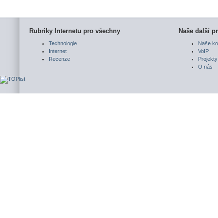
Rubriky Internetu pro všechny
Naše další pr
Technologie
Naše ko
Internet
VoIP
Recenze
Projekty
O nás