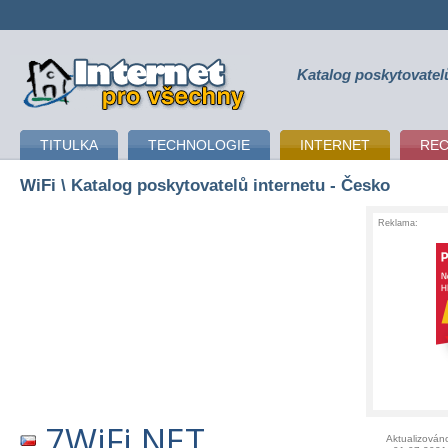
Katalog poskytovatel
připojení k internetu
TITULKA
TECHNOLOGIE
INTERNET
RE
WiFi
\ Katalog poskytovatelů internetu - Česko
Reklama:
7WiFi NET
Aktualizován