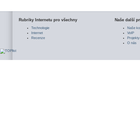
Rubriky Internetu pro všechny
Naše další pr
Technologie
Naše ko
Internet
VoIP
Recenze
Projekty
O nás