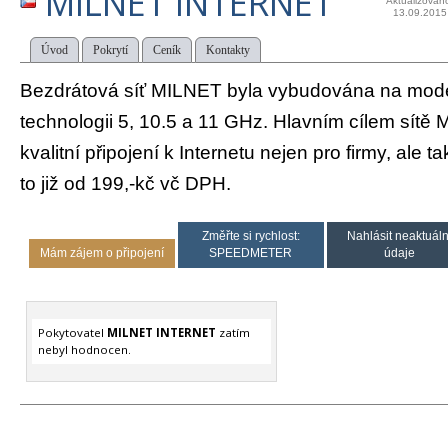
MILNET INTERNET
Aktualizován
13.09.2015
Úvod
Pokrytí
Ceník
Kontakty
Bezdrátová síť MILNET byla vybudována na mode
technologii 5, 10.5 a 11 GHz. Hlavním cílem sítě
kvalitní připojení k Internetu nejen pro firmy, ale 
to již od 199,-kč vč DPH.
Změřte si rychlost:
Nahlásit neaktuáln
Mám zájem o připojení
SPEEDMETER
údaje
Pokytovatel
MILNET INTERNET
zatím
nebyl hodnocen.