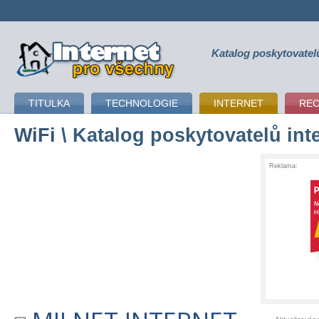
Katalog poskytovatel
připojení k internetu
TITULKA
TECHNOLOGIE
INTERNET
RE
WiFi
\ Katalog poskytovatelů int
Reklama: