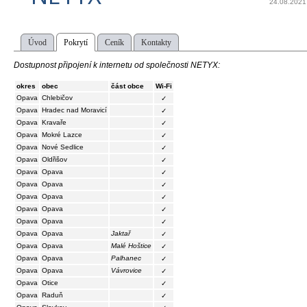
24.08.2021
Úvod
Pokrytí
Ceník
Kontakty
Dostupnost připojení k internetu od společnosti NETYX:
okres
obec
část obce
Wi-Fi
Opava
Chlebičov
✓
Opava
Hradec nad Moravicí
✓
Opava
Kravaře
✓
Opava
Mokré Lazce
✓
Opava
Nové Sedlice
✓
Opava
Oldřišov
✓
Opava
Opava
✓
Opava
Opava
✓
Opava
Opava
✓
Opava
Opava
✓
Opava
Opava
✓
Opava
Opava
Jaktař
✓
Opava
Opava
Malé Hoštice
✓
Opava
Opava
Palhanec
✓
Opava
Opava
Vávrovice
✓
Opava
Otice
✓
Opava
Raduň
✓