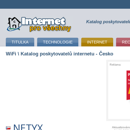
Katalog poskytovatel
připojení k internetu
TITULKA
TECHNOLOGIE
INTERNET
RE
WiFi
\ Katalog poskytovatelů internetu - Česko
Reklama:
NETYX
Aktualizován