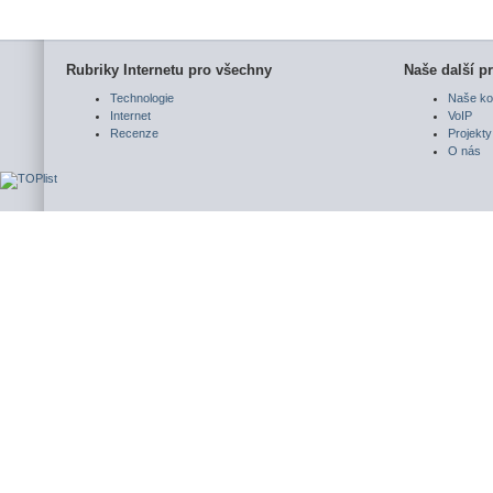
Rubriky Internetu pro všechny
Naše další pr
Technologie
Naše ko
Internet
VoIP
Recenze
Projekty
O nás