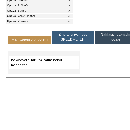
Opava
Slavkov
✓
Opava
Stěbořice
✓
Opava
Štítina
✓
Opava
Velké Hoštice
✓
Opava
Vršovice
✓
Změřte si rychlost:
Nahlásit neaktuáln
Mám zájem o připojení
SPEEDMETER
údaje
Pokytovatel
NETYX
zatím nebyl
hodnocen.