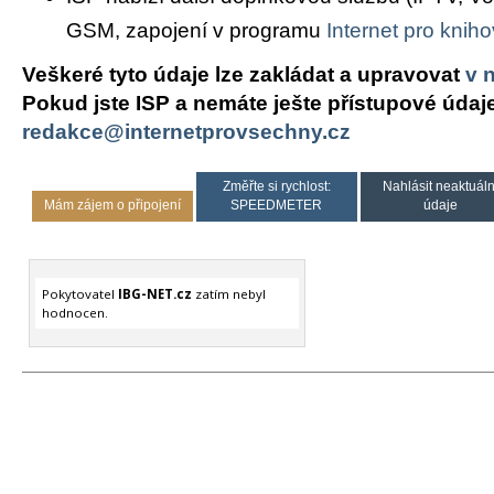
GSM, zapojení v programu
Internet pro knih
Veškeré tyto údaje lze zakládat a upravovat
v 
Pokud jste ISP a nemáte ješte přístupové údaj
redakce@internetprovsechny.cz
Změřte si rychlost:
Nahlásit neaktuáln
Mám zájem o připojení
SPEEDMETER
údaje
Pokytovatel
IBG-NET.cz
zatím nebyl
hodnocen.