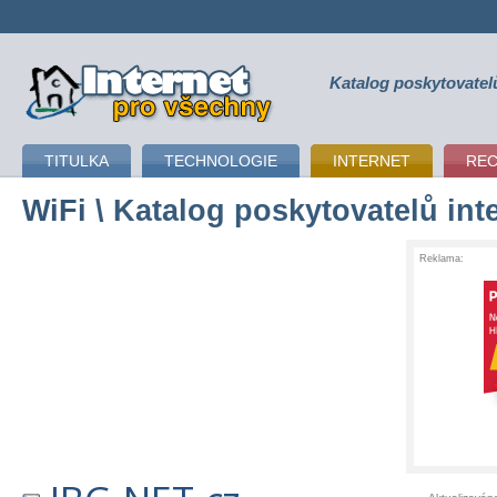
Katalog poskytovatel
připojení k internetu
TITULKA
TECHNOLOGIE
INTERNET
RE
WiFi
\ Katalog poskytovatelů int
Reklama: