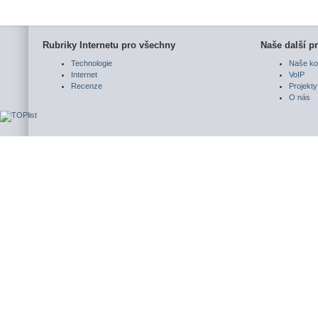
Rubriky Internetu pro všechny
Naše další pr
Technologie
Naše ko
Internet
VoIP
Recenze
Projekty
O nás