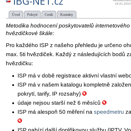
IBG-NET.cz
Aktualizován
16.01.2015
Úvod
Pokrytí
Ceník
Kontakty
Metodika hodnocení poskytovatelů internetového př
hvězdičkové škále:
Pro každého ISP z našeho přehledu je určeno oh
max. 5ti hvězdiček. Každý z následujících bodů za
hvězdičku:
ISP má v době registrace aktivní vlastní we
ISP má v našem katalogu kompletně založený 
pokrytí, tarify, IP rozsahy)
údaje nejsou starší než 6 měsíců
ISP má alespoň 50 měření na
speedmetru
za
ISP nabízí další doplňkovou službu (IPTV, Vo