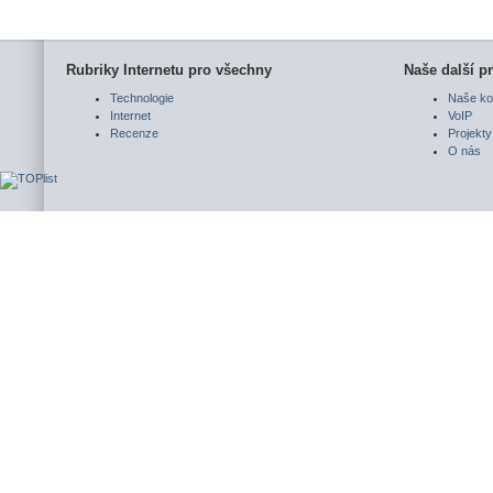
Rubriky Internetu pro všechny
Naše další pr
Technologie
Naše ko
Internet
VoIP
Recenze
Projekty
O nás