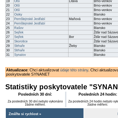
19
Olší
Litava
Brno-venkov
20
Olší
Brno-venkov
21
Olší
Brno-venkov
22
Osiky
Blansko
23
Pernštejnské Jestřabí
Maňová
Brno-venkov
24
Pernštejnské Jestřabí
Brno-venkov
25
Rašov
Blansko
26
Sejřek
Žďár nad Sázav
27
Sejřek
Bor
Žďár nad Sázav
28
Skorotice
Žďár nad Sázav
29
Strhaře
Žleby
Blansko
30
Strhaře
Blansko
31
Synalov
Blansko
Aktualizace
: Chci aktualizovat
údaje této strány
. Chci aktualizov
poskytovatele SYNANET
Statistiky poskytovatele "
SYNAN
Posledních 30 dní:
Posledních 24 hodin:
Za posledních 30 dní nebylo vykonáno
Za posledních 24 hodin nebylo vy
žádne měření.
žádne měření.
Změřte si rychlost »