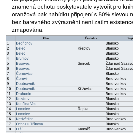
znamená ochotu poskytovatele vytvořit pro knih
oranžová pak nabídku připojení s 50% slevou na
bez barevného zvýraznění není zatím existence
zmapována.
Obec
Část obce
Reg
1
Bedřichov
Blansko
2
Běleč
Křeptov
Blansko
3
Běleč
Blansko
4
Brumov
Blansko
5
Býšovec
Smrček
Žďár nad Sázav
6
Býšovec
Žďár nad Sázav
7
Černovice
Blansko
8
Černvír
Brno-venkov
9
Doubravník
Brno-venkov
10
Doubravník
Křížovice
Brno-venkov
11
Drahonín
Brno-venkov
12
Kozárov
Blansko
13
Kunčina Ves
Blansko
14
Lomnice
Řepka
Blansko
15
Lomnice
Blansko
16
Nedvědice
Brno-venkov
17
Ochoz u Tišnova
Blansko
18
Olší
Klokočí
Brno-venkov