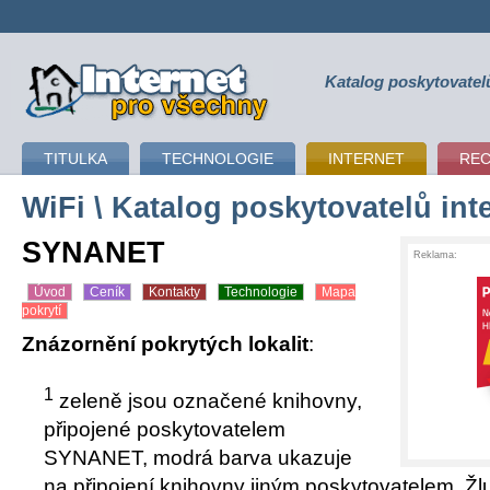
Katalog poskytovatel
připojení k internetu
TITULKA
TECHNOLOGIE
INTERNET
RE
WiFi
\ Katalog poskytovatelů int
SYNANET
Reklama:
Úvod
Ceník
Kontakty
Technologie
Mapa
pokrytí
Znázornění pokrytých lokalit
:
1
zeleně jsou označené knihovny,
připojené poskytovatelem
SYNANET, modrá barva ukazuje
na připojení knihovny jiným poskytovatelem. Žl