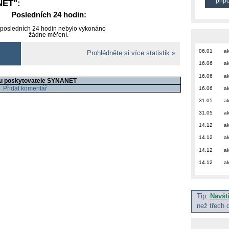
přip
NET
":
Posledních 24 hodin:
 posledních 24 hodin nebylo vykonáno
žádne měření.
06.01
ak
Prohlédněte si více statistik »
16.06
ak
16.06
ak
 u poskytovatele SYNANET
Přidat komentář
16.06
ak
31.05
ak
31.05
ak
14.12
ak
14.12
ak
14.12
ak
14.12
ak
Tip:
Navšt
než třech 