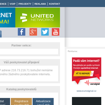
|
|
|
|
RENCE
VOIP
PROJEKTY
REKLAMA
KONTAKT
Partner sekce:
Reklama:
Váš poskytovatel připojení
IP adrese 216.73.216.71 bohužel nemáme
zeného žádného poskytovatele internetu.
Katalog poskytovatelů
www.eurosignal.cz
dat
Registrace
Aktualizace