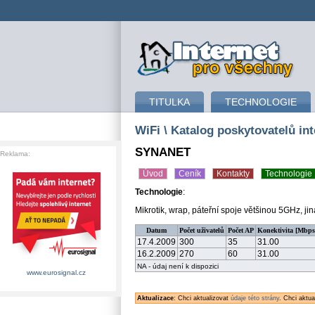
připojení k internetu
TITULKA
TECHNOLOGIE
WiFi
\ Katalog poskytovatelů int
SYNANET
Reklama:
Úvod
Ceník
Kontakty
Technologie
Technologie
:
Mikrotik, wrap, páteřní spoje většinou 5GHz, j
Datum
Počet uživatelů
Počet AP
Konektivita [Mbps
17.4.2009
300
35
31.00
16.2.2009
270
60
31.00
NA - údaj není k dispozici
www.eurosignal.cz
Aktualizace
: Chci aktualizovat
údaje této strány
. Chci aktu