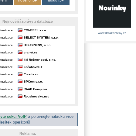
ojení
nového ISP
údajů ISP
Nejnovější zprávy z databáze
tualizace
COMFEEL s.r.o.
www.drzakanteny.cz
tualizace
SELECT SYSTEM, s.r.o.
tualizace
ITBUSINESS, s.r.o.
tualizace
vranet.cz
tualizace
4M Rožnov spol. s r.o.
tualizace
ZděchovNET
tualizace
Corelia.cz
tualizace
SPCom s.r.o.
tualizace
RAAB Computer
tualizace
Rousinovsko.net
ivte sekci VoIP
a porovnejte nabídku více
desítek operátorů!
Reklama: