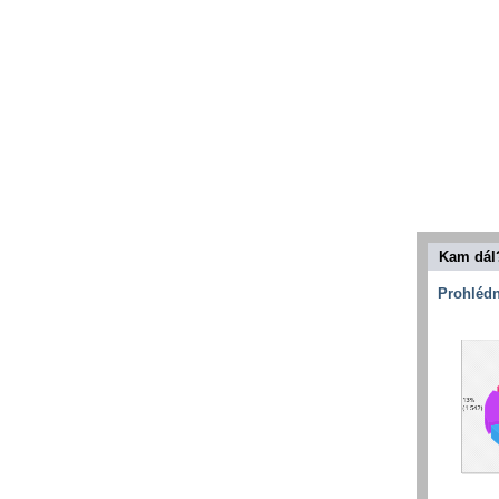
Kam dál
Prohlédn