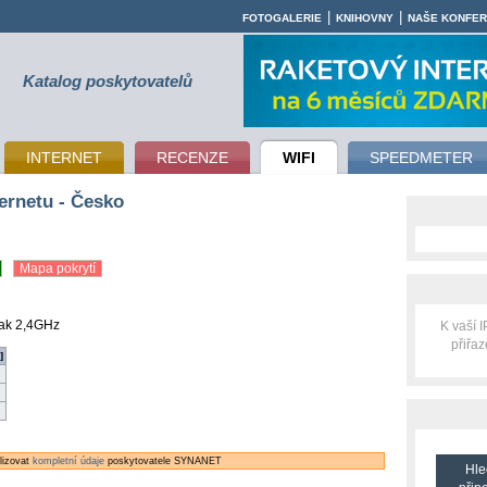
|
|
FOTOGALERIE
KNIHOVNY
NAŠE KONFE
Katalog poskytovatelů
INTERNET
RECENZE
WIFI
SPEEDMETER
ernetu - Česko
Mapa pokrytí
inak 2,4GHz
K vaší 
přiřa
]
alizovat
kompletní údaje
poskytovatele SYNANET
Hle