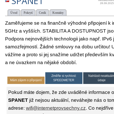
SPANET
Aktualizován
28.09.2015
Úvod
Pokrytí
Ceník
Kontakty
Zaměřujeme se na finančně výhodné připojení k 
5GHz a vyšších. STABILITA A DOSTUPNOST jsou u
Podpora nejnovějších technologii jako např. IPv6 
samozřejmostí. Žádné smlouvy na dobu určitou! U
vážíme a proto si jej snažíme udržet především kv
a ne úvazkem na nějaké období.
Změřte si rychlost:
Nahlásit neaktuáln
Mám zájem o připojení
SPEEDMETER
údaje
Pokud máte dojem, že zde uváděné informace o 
SPANET
již nejsou aktuální, neváhejte nás o to
adrese:
wifi@internetprovsechny.cz
. Co nejdříve