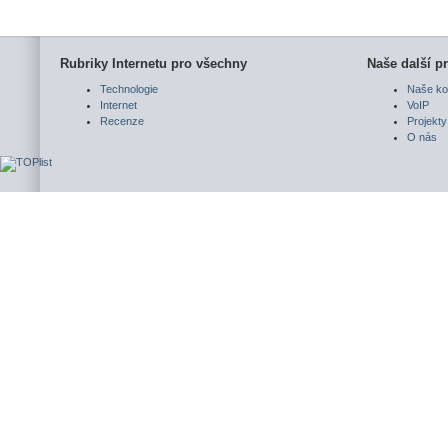
Rubriky Internetu pro všechny
Naše další pr
Technologie
Naše ko
Internet
VoIP
Recenze
Projekty
O nás