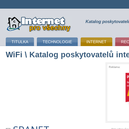
Katalog poskytovatel
připojení k internetu
TITULKA
TECHNOLOGIE
INTERNET
RE
WiFi
\ Katalog poskytovatelů int
Reklama: