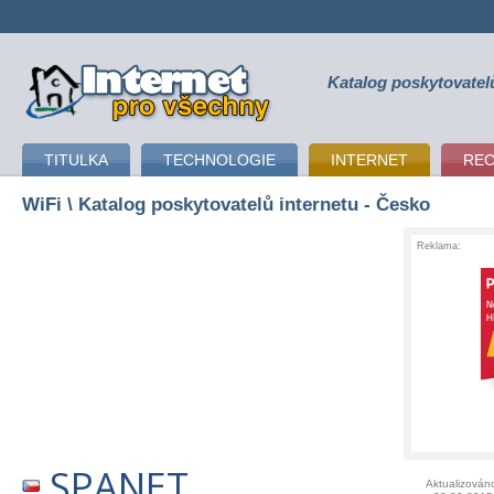
Katalog poskytovatel
připojení k internetu
TITULKA
TECHNOLOGIE
INTERNET
RE
WiFi
\ Katalog poskytovatelů internetu - Česko
Reklama:
SPANET
Aktualizován