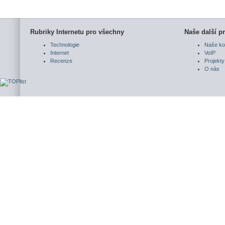
Rubriky Internetu pro všechny
Naše další pr
Technologie
Naše ko
Internet
VoIP
Recenze
Projekty
O nás