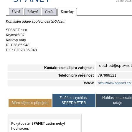
28.09.2015
Úvod
Pokrytí
Ceník
Kontakty
Kontaktní údaje společnosti SPANET:
SPANET s.r.o.
Krymská 37
Karlovy Vary
IČ: 028 85 948
DIČ: CZ028 85 948
Kontaktní email pro veřejnost
Telefon pro veřejnost
797998121
WWW
http://www.spanet.cz/
Změřte si rychlost:
Nahlásit neaktuáln
Mám zájem o připojení
SPEEDMETER
údaje
Pokytovatel
SPANET
zatím nebyl
hodnocen.