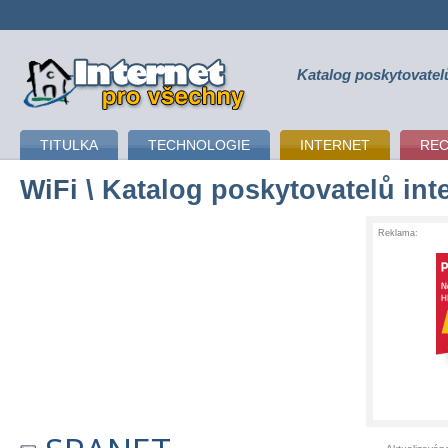
Katalog poskytovatel
připojení k internetu
TITULKA
TECHNOLOGIE
INTERNET
RE
WiFi
\ Katalog poskytovatelů int
Reklama: