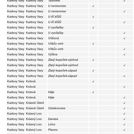
Karlovy Vary
Karlovy Vary
Tašovice
✓
Karlovy Vary
Karlovy Vary
U nemocnice
✓
Karlovy Vary
Karlovy Vary
U nemocnice
✓
Karlovy Vary
Karlovy Vary
U tří křížů
✓
Karlovy Vary
Karlovy Vary
U tří křížů
✓
Karlovy Vary
Karlovy Vary
U vysílačky
✓
Karlovy Vary
Karlovy Vary
U vysílačky
✓
Karlovy Vary
Karlovy Vary
Vítězná
✓
Karlovy Vary
Karlovy Vary
Vítkův vrch
✓
Karlovy Vary
Karlovy Vary
Vítkův vrch
✓
Karlovy Vary
Karlovy Vary
Výšina
✓
Karlovy Vary
Karlovy Vary
Zlatý kopeček-východ
✓
Karlovy Vary
Karlovy Vary
Zlatý kopeček-východ
✓
Karlovy Vary
Karlovy Vary
Zlatý kopeček-západ
✓
Karlovy Vary
Karlovy Vary
Zlatý kopeček-západ
✓
Karlovy Vary
Kolová
✓
Karlovy Vary
Kolová
✓
Karlovy Vary
Kolová
Háje
✓
Karlovy Vary
Kolová
Háje
✓
Karlovy Vary
Krásné Údolí
✓
Karlovy Vary
Krásné Údolí
Odolenovice
✓
Karlovy Vary
Krásný Les
✓
Karlovy Vary
Krásný Les
Damice
✓
Karlovy Vary
Krásný Les
Léno
✓
Karlovy Vary
Krásný Les
Plavno
✓