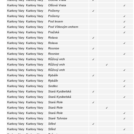
✓
Karlovy Vary
Karlovy Vary
Olšová Vrata
✓
Karlovy Vary
Karlovy Vary
Počerny
✓
Karlovy Vary
Karlovy Vary
Počerny
✓
Karlovy Vary
Karlovy Vary
Pod lesem
✓
Karlovy Vary
Karlovy Vary
Pod Vítkovým vrchem
✓
Karlovy Vary
Karlovy Vary
Pražská
✓
Karlovy Vary
Karlovy Vary
Rolava
✓
Karlovy Vary
Karlovy Vary
Rolava
✓
Karlovy Vary
Karlovy Vary
Rosnice
✓
Karlovy Vary
Karlovy Vary
Rosnice
✓
Karlovy Vary
Karlovy Vary
Růžový vrch
✓
Karlovy Vary
Karlovy Vary
Růžový vrch
✓
Karlovy Vary
Karlovy Vary
Růžový vrch
✓
Karlovy Vary
Karlovy Vary
Rybáře
✓
Karlovy Vary
Karlovy Vary
Rybáře
✓
Karlovy Vary
Karlovy Vary
Sedlec
✓
Karlovy Vary
Karlovy Vary
Stará Kysibelská
✓
Karlovy Vary
Karlovy Vary
Stará Kysibelská
✓
Karlovy Vary
Karlovy Vary
Stará Role
✓
Karlovy Vary
Karlovy Vary
Stará Role
✓
Karlovy Vary
Karlovy Vary
Stará Role
✓
Karlovy Vary
Karlovy Vary
Staré Tuhnice
✓
Karlovy Vary
Karlovy Vary
Střed
✓
Karlovy Vary
Karlovy Vary
Střed
✓