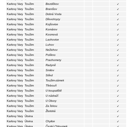
Karlovy Vary
Toužim
Bezděkov
✓
Karlovy Vary
Toužim
Branišov
✓
Karlovy Vary
Toužim
Dobrá Voda
✓
Karlovy Vary
Toužim
Dřevohryzy
✓
Karlovy Vary
Toužim
Kojšovice
✓
Karlovy Vary
Toužim
Komárov
✓
Karlovy Vary
Toužim
Kosmová
✓
Karlovy Vary
Toužim
Lachovice
✓
Karlovy Vary
Toužim
Luhov
✓
Karlovy Vary
Toužim
Nežichov
✓
Karlovy Vary
Toužim
Políkno
✓
Karlovy Vary
Toužim
Prachomety
✓
Karlovy Vary
Toužim
Radyně
✓
Karlovy Vary
Toužim
Smilov
✓
Karlovy Vary
Toužim
Střed
✓
Karlovy Vary
Toužim
Toužim-zámek
✓
Karlovy Vary
Toužim
Třebouň
✓
Karlovy Vary
Toužim
U koupaliště
✓
Karlovy Vary
Toužim
U nádraží
✓
Karlovy Vary
Toužim
U Obory
✓
Karlovy Vary
Toužim
Za řekou
✓
Karlovy Vary
Toužim
Žlutická
✓
Karlovy Vary
Útvina
✓
Karlovy Vary
Útvina
Chylice
✓
Karlovy Vary
Útvina
Český Chloumek
✓