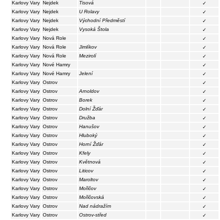
Karlovy Vary
Nejdek
Tisová
✓
Karlovy Vary
Nejdek
U Rolavy
✓
Karlovy Vary
Nejdek
Východní Předměstí
✓
Karlovy Vary
Nejdek
Vysoká Štola
✓
Karlovy Vary
Nová Role
✓
Karlovy Vary
Nová Role
Jimlíkov
✓
Karlovy Vary
Nová Role
Mezirolí
✓
Karlovy Vary
Nové Hamry
✓
Karlovy Vary
Nové Hamry
Jelení
✓
Karlovy Vary
Ostrov
✓
Karlovy Vary
Ostrov
Arnoldov
✓
Karlovy Vary
Ostrov
Borek
✓
Karlovy Vary
Ostrov
Dolní Žďár
✓
Karlovy Vary
Ostrov
Družba
✓
Karlovy Vary
Ostrov
Hanušov
✓
Karlovy Vary
Ostrov
Hluboký
✓
Karlovy Vary
Ostrov
Horní Žďár
✓
Karlovy Vary
Ostrov
Kfely
✓
Karlovy Vary
Ostrov
Květnová
✓
Karlovy Vary
Ostrov
Liticov
✓
Karlovy Vary
Ostrov
Maroltov
✓
Karlovy Vary
Ostrov
Mořičov
✓
Karlovy Vary
Ostrov
Mořičovská
✓
Karlovy Vary
Ostrov
Nad nádražím
✓
Karlovy Vary
Ostrov
Ostrov-střed
✓