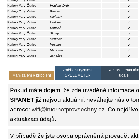
✓
Karlovy Vary
Žlutice
Hradský Dvůr
✓
Karlovy Vary
Žlutice
Knínice
✓
Karlovy Vary
Žlutice
Mlyňany
✓
Karlovy Vary
Žlutice
Protivec
✓
Karlovy Vary
Žlutice
Ratiboř
✓
Karlovy Vary
Žlutice
Skoky
✓
Karlovy Vary
Žlutice
Verušice
✓
Karlovy Vary
Žlutice
Veselov
✓
Karlovy Vary
Žlutice
Vladořice
✓
Karlovy Vary
Žlutice
Záhořice
✓
Změřte si rychlost:
Nahlásit neaktuáln
Mám zájem o připojení
SPEEDMETER
údaje
Pokud máte dojem, že zde uváděné informace o 
SPANET
již nejsou aktuální, neváhejte nás o to
adrese:
wifi@internetprovsechny.cz
. Co nejdříve
aktualizaci údajů.
V případě že jste osoba oprávněná provádět akt