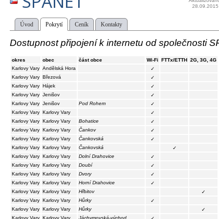
SPANET
Aktualizován
28.09.2015
Úvod
Pokrytí
Ceník
Kontakty
Dostupnost připojení k internetu od společnosti 
okres
obec
část obce
Wi-Fi
FTTx/ETTH
2G, 3G, 4G
Karlovy Vary
Andělská Hora
✓
Karlovy Vary
Březová
✓
Karlovy Vary
Hájek
✓
Karlovy Vary
Jenišov
✓
Karlovy Vary
Jenišov
Pod Rohem
✓
Karlovy Vary
Karlovy Vary
✓
Karlovy Vary
Karlovy Vary
Bohatice
✓
Karlovy Vary
Karlovy Vary
Čankov
✓
Karlovy Vary
Karlovy Vary
Čankovská
✓
Karlovy Vary
Karlovy Vary
Čankovská
✓
Karlovy Vary
Karlovy Vary
Dolní Drahovice
✓
Karlovy Vary
Karlovy Vary
Doubí
✓
Karlovy Vary
Karlovy Vary
Dvory
✓
Karlovy Vary
Karlovy Vary
Horní Drahovice
✓
Karlovy Vary
Karlovy Vary
Hřbitov
✓
Karlovy Vary
Karlovy Vary
Hůrky
✓
Karlovy Vary
Karlovy Vary
Hůrky
✓
Karlovy Vary
Karlovy Vary
Jáchymovská-východ
✓