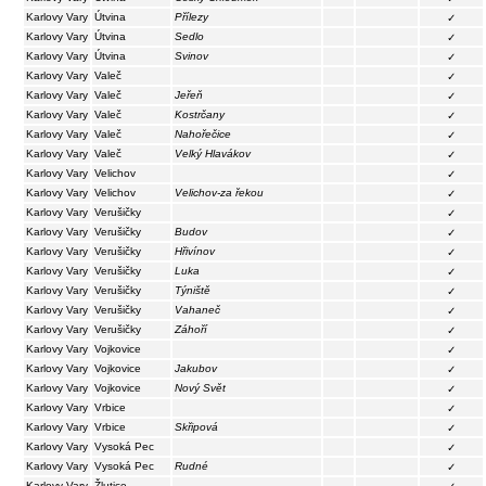
Karlovy Vary
Útvina
Přílezy
✓
Karlovy Vary
Útvina
Sedlo
✓
Karlovy Vary
Útvina
Svinov
✓
Karlovy Vary
Valeč
✓
Karlovy Vary
Valeč
Jeřeň
✓
Karlovy Vary
Valeč
Kostrčany
✓
Karlovy Vary
Valeč
Nahořečice
✓
Karlovy Vary
Valeč
Velký Hlavákov
✓
Karlovy Vary
Velichov
✓
Karlovy Vary
Velichov
Velichov-za řekou
✓
Karlovy Vary
Verušičky
✓
Karlovy Vary
Verušičky
Budov
✓
Karlovy Vary
Verušičky
Hřivínov
✓
Karlovy Vary
Verušičky
Luka
✓
Karlovy Vary
Verušičky
Týniště
✓
Karlovy Vary
Verušičky
Vahaneč
✓
Karlovy Vary
Verušičky
Záhoří
✓
Karlovy Vary
Vojkovice
✓
Karlovy Vary
Vojkovice
Jakubov
✓
Karlovy Vary
Vojkovice
Nový Svět
✓
Karlovy Vary
Vrbice
✓
Karlovy Vary
Vrbice
Skřipová
✓
Karlovy Vary
Vysoká Pec
✓
Karlovy Vary
Vysoká Pec
Rudné
✓
Karlovy Vary
Žlutice