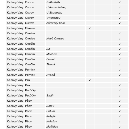
Karlovy Vary
Ostrov
Sídliště-jih
✓
Karlovy Vary
Ostrov
U domu kultury
✓
Karlovy Vary
Ostrov
U Škodovky
✓
Karlovy Vary
Ostrov
Vykmanov
✓
Karlovy Vary
Ostrov
Zámecký park
✓
Karlovy Vary
Otovice
✓
Karlovy Vary
Otovice
✓
Karlovy Vary
Otovice
Nové Otovice
✓
Karlovy Vary
Otročín
✓
Karlovy Vary
Otročín
Brť
✓
Karlovy Vary
Otročín
Měchov
✓
Karlovy Vary
Otročín
Poseč
✓
Karlovy Vary
Otročín
Tisová
✓
Karlovy Vary
Pernink
✓
Karlovy Vary
Pernink
Rybná
✓
Karlovy Vary
Pila
✓
Karlovy Vary
Pila
✓
Karlovy Vary
Potůčky
✓
Karlovy Vary
Potůčky
Stráň
✓
Karlovy Vary
Pšov
✓
Karlovy Vary
Pšov
Borek
✓
Karlovy Vary
Pšov
Chlum
✓
Karlovy Vary
Pšov
Kobylé
✓
Karlovy Vary
Pšov
Kolešov
✓
Karlovy Vary
Pšov
Močidlec
✓