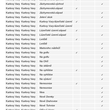
Karlovy Vary
Karlovy Vary
Jáchymovská-východ
✓
Karlovy Vary
Karlovy Vary
Jáchymovská-západ
✓
Karlovy Vary
Karlovy Vary
Jáchymovská-západ
✓
Karlovy Vary
Karlovy Vary
Jelení skok
✓
Karlovy Vary
Karlovy Vary
Karlovy Vary-lázeňské území
✓
Karlovy Vary
Karlovy Vary
Karlovy Vary-lázeňské území
✓
Karlovy Vary
Karlovy Vary
Lázeňské území-západ
✓
Karlovy Vary
Karlovy Vary
Lázeňské území-západ
✓
Karlovy Vary
Karlovy Vary
Letiště
✓
Karlovy Vary
Karlovy Vary
Letiště
✓
Karlovy Vary
Karlovy Vary
Mattoniho nábřeží
✓
Karlovy Vary
Karlovy Vary
Na golfu
✓
Karlovy Vary
Karlovy Vary
Na golfu
✓
Karlovy Vary
Karlovy Vary
Na Ohři
✓
Karlovy Vary
Karlovy Vary
Na sklárně
✓
Karlovy Vary
Karlovy Vary
Na vyhlídce
✓
Karlovy Vary
Karlovy Vary
Na vyhlídce
✓
Karlovy Vary
Karlovy Vary
Na výsluní
✓
Karlovy Vary
Karlovy Vary
Nemocnice
✓
Karlovy Vary
Karlovy Vary
Nemocnice
✓
Karlovy Vary
Karlovy Vary
Niva
✓
Karlovy Vary
Karlovy Vary
Nové Domky
✓
Karlovy Vary
Karlovy Vary
Nové Drahovice
✓
Karlovy Vary
Karlovy Vary
Nové Tuhnice
✓
Karlovy Vary
Karlovy Vary
Olšová Vrata