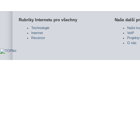
Rubriky Internetu pro všechny
Naše další pr
Technologie
Naše ko
Internet
VoIP
Recenze
Projekty
O nás