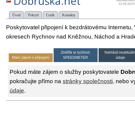
Dobruška.net
Aktualizován
13.09.2015
Úvod
Pokrytí
Ceník
Kontakty
Poskytovatel připojení k bezdrátovému Internetu,
okresech Rychnov nad Kněžnou, Náchod a Hrade
Změřte si rychlost:
Nahlásit neaktuáln
Mám zájem o připojení
SPEEDMETER
údaje
Pokud máte zájem o služby poskytovatele
Dobr
pokračujte přímo na
stránky společnosti
, nebo v
údaje
.