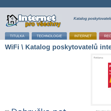
Katalog poskytovatel
připojení k internetu
TITULKA
TECHNOLOGIE
INTERNET
RE
WiFi
\ Katalog poskytovatelů int
Reklama: