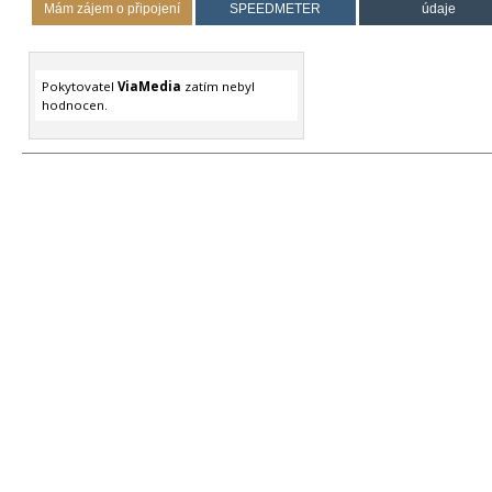
Mám zájem o připojení
SPEEDMETER
údaje
Pokytovatel
ViaMedia
zatím nebyl
hodnocen.