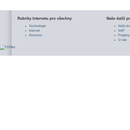
Rubriky Internetu pro všechny
Naše další pr
Technologie
Naše ko
Internet
VoIP
Recenze
Projekty
O nás