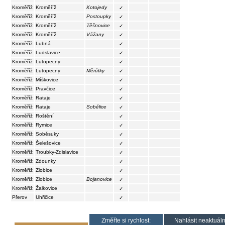
Kroměříž
Kroměříž
Kotojedy
✓
Kroměříž
Kroměříž
Postoupky
✓
Kroměříž
Kroměříž
Těšnovice
✓
Kroměříž
Kroměříž
Vážany
✓
Kroměříž
Lubná
✓
Kroměříž
Ludslavice
✓
Kroměříž
Lutopecny
✓
Kroměříž
Lutopecny
Měrůtky
✓
Kroměříž
Míškovice
✓
Kroměříž
Pravčice
✓
Kroměříž
Rataje
✓
Kroměříž
Rataje
Sobělice
✓
Kroměříž
Roštění
✓
Kroměříž
Rymice
✓
Kroměříž
Soběsuky
✓
Kroměříž
Šelešovice
✓
Kroměříž
Troubky-Zdislavice
✓
Kroměříž
Zdounky
✓
Kroměříž
Zlobice
✓
Kroměříž
Zlobice
Bojanovice
✓
Kroměříž
Žalkovice
✓
Přerov
Uhřičice
✓
Změřte si rychlost:
Nahlásit neaktuáln