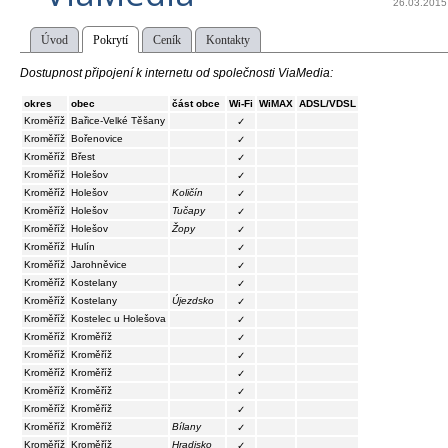
26.03.2015
Úvod
Pokrytí
Ceník
Kontakty
Dostupnost připojení k internetu od společnosti ViaMedia:
okres
obec
část obce
Wi-Fi
WiMAX
ADSL/VDSL
Kroměříž
Bařice-Velké Těšany
✓
Kroměříž
Bořenovice
✓
Kroměříž
Břest
✓
Kroměříž
Holešov
✓
Kroměříž
Holešov
Količín
✓
Kroměříž
Holešov
Tučapy
✓
Kroměříž
Holešov
Žopy
✓
Kroměříž
Hulín
✓
Kroměříž
Jarohněvice
✓
Kroměříž
Kostelany
✓
Kroměříž
Kostelany
Újezdsko
✓
Kroměříž
Kostelec u Holešova
✓
Kroměříž
Kroměříž
✓
Kroměříž
Kroměříž
✓
Kroměříž
Kroměříž
✓
Kroměříž
Kroměříž
✓
Kroměříž
Kroměříž
✓
Kroměříž
Kroměříž
Bílany
✓
Kroměříž
Kroměříž
Hradisko
✓