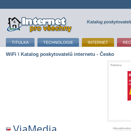
Katalog poskytovatel
připojení k internetu
TITULKA
TECHNOLOGIE
INTERNET
RE
WiFi
\ Katalog poskytovatelů internetu - Česko
Reklama:
ViaMedia
Aktualizován