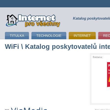
Katalog poskytovatel
připojení k internetu
TITULKA
TECHNOLOGIE
INTERNET
RE
WiFi
\ Katalog poskytovatelů int
Reklama: