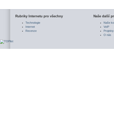
Rubriky Internetu pro všechny
Naše další pr
Technologie
Naše ko
Internet
VoIP
Recenze
Projekty
O nás