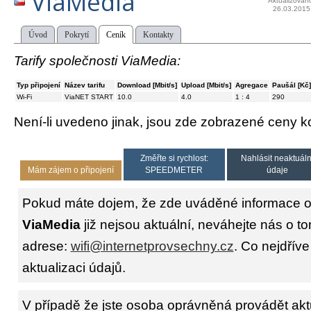
ViaMedia
Aktualizován
26.03.2015
Úvod
Pokrytí
Ceník
Kontakty
Tarify společnosti ViaMedia:
Typ připojení
Název tarifu
Download [Mbit/s]
Upload [Mbit/s]
Agregace
Paušál [Kč]
Wi-Fi
ViaNET START
10.0
4.0
1 : 4
290
Není-li uvedeno jinak, jsou zde zobrazené ceny
Změřte si rychlost:
Nahlásit neaktuáln
Mám zájem o připojení
SPEEDMETER
údaje
Pokud máte dojem, že zde uváděné informace o 
ViaMedia
již nejsou aktuální, neváhejte nás o to
adrese:
wifi@internetprovsechny.cz
. Co nejdříve
aktualizaci údajů.
V případě že jste osoba oprávněná provádět akt