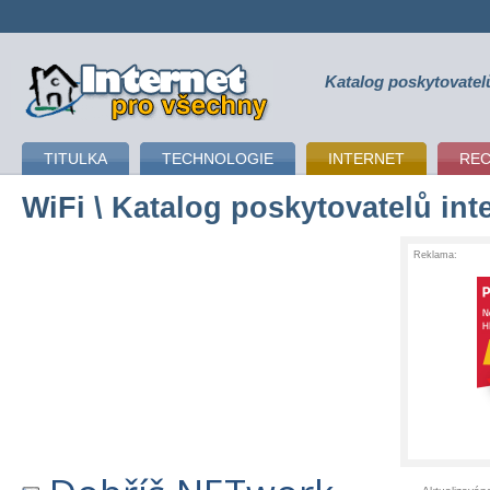
Katalog poskytovatel
připojení k internetu
TITULKA
TECHNOLOGIE
INTERNET
RE
WiFi
\ Katalog poskytovatelů int
Reklama: