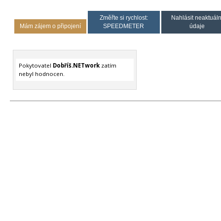
Změřte si rychlost:
Nahlásit neaktuáln
Mám zájem o připojení
SPEEDMETER
údaje
Pokytovatel
Dobříš.NETwork
zatím
nebyl hodnocen.