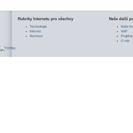
Rubriky Internetu pro všechny
Naše další pr
Technologie
Naše ko
Internet
VoIP
Recenze
Projekty
O nás