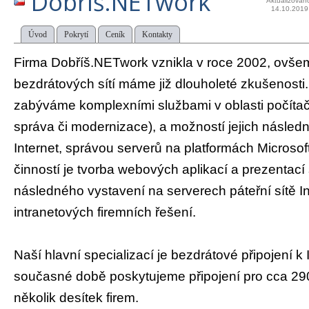
Dobříš.NETwork
Aktualizován
14.10.2019
Úvod
Pokrytí
Ceník
Kontakty
Firma Dobříš.NETwork vznikla v roce 2002, ovš
bezdrátových sítí máme již dlouholeté zkušenost
zabýváme komplexními službami v oblasti počítačo
správa či modernizace), a možností jejich následné
Internet, správou serverů na platformách Microsoft
činností je tvorba webových aplikací a prezentací 
následného vystavení na serverech páteřní sítě In
intranetových firemních řešení.
Naší hlavní specializací je bezdrátové připojení k 
současné době poskytujeme připojení pro cca 2
několik desítek firem.