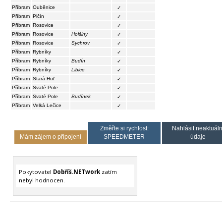
Příbram
Ouběnice
✓
Příbram
Pičín
✓
Příbram
Rosovice
✓
Příbram
Rosovice
Holšiny
✓
Příbram
Rosovice
Sychrov
✓
Příbram
Rybníky
✓
Příbram
Rybníky
Budín
✓
Příbram
Rybníky
Libice
✓
Příbram
Stará Huť
✓
Příbram
Svaté Pole
✓
Příbram
Svaté Pole
Budínek
✓
Příbram
Velká Lečice
✓
Změřte si rychlost:
Nahlásit neaktuáln
Mám zájem o připojení
SPEEDMETER
údaje
Pokytovatel
Dobříš.NETwork
zatím
nebyl hodnocen.