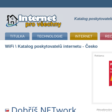
Katalog poskytovatel
připojení k internetu
TITULKA
TECHNOLOGIE
INTERNET
RE
WiFi
\ Katalog poskytovatelů internetu - Česko
Reklama:
Dobříš.NETwork
Aktualizován