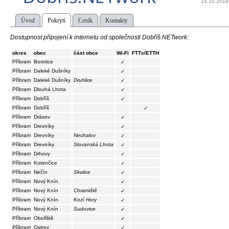
14.10.2019
Úvod
Pokrytí
Ceník
Kontakty
Dostupnost připojení k internetu od společnosti Dobříš.NETwork:
okres
obec
část obce
Wi-Fi
FTTx/ETTH
Příbram
Borotice
✓
Příbram
Daleké Dušníky
✓
Příbram
Daleké Dušníky
Druhlice
✓
Příbram
Dlouhá Lhota
✓
Příbram
Dobříš
✓
Příbram
Dobříš
✓
Příbram
Drásov
✓
Příbram
Drevníky
✓
Příbram
Drevníky
Nechalov
✓
Příbram
Drevníky
Slovanská Lhota
✓
Příbram
Drhovy
✓
Příbram
Kotenčice
✓
Příbram
Nečín
Skalice
✓
Příbram
Nový Knín
✓
Příbram
Nový Knín
Chramiště
✓
Příbram
Nový Knín
Kozí Hory
✓
Příbram
Nový Knín
Sudovice
✓
Příbram
Obořiště
✓
Příbram
Ostrov
✓