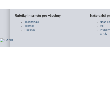
Rubriky Internetu pro všechny
Naše další pr
Technologie
Naše ko
Internet
VoIP
Recenze
Projekty
O nás